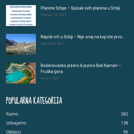
Planine Srbije – Spisak svih planina u Srbiji
februar 12, 2021
Najviši vrh u Srbiji – Nije onaj na koji ste prvo...
avgust 24, 2021
Bešenovačko jezero ili jezero Beli Kamen –
Fruška gora
jun 27, 2021
POPULARNA KATEGORIJA
Razno
282
Izdvajamo
138
Obilasci
90