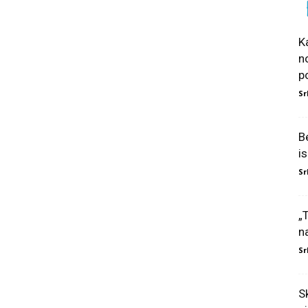
K
n
po
Sr
B
i
Sr
„
n
Sr
Sk