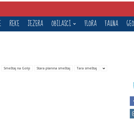
E
REKE
JEZERA
OBILASCI
FLORA
FAUNA
GEO
Smeštaj na Goliji
Stara planina smeštaj
Tara smeštaj