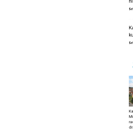
ni
Sr
K
k
Sr
Ka
Mi
ra
dr