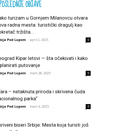
POSLEDNJE OBJAVE
ako turizam u Gornjem Milanovcu otvara
ova radna mesta: turistički dragulj kao
kretač tržišta...
bija Pod Lupom
-
april 2, 2025
0
eograd Kipar letovi — šta očekivati i kako
splanirati putovanje
bija Pod Lupom
-
mart 28, 2025
0
Tara – netaknuta priroda i skrivena čuda
acionalnog parka“
bija Pod Lupom
-
mart 6, 2025
0
riveni biseri Srbije: Mesta koja turisti još