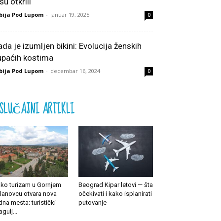
su otkrili
bija Pod Lupom
-
januar 19, 2025
0
ada je izumljen bikini: Evolucija ženskih
upaćih kostima
bija Pod Lupom
-
decembar 16, 2024
0
SLUČAJNI ARTIKLI
ko turizam u Gornjem
Beograd Kipar letovi — šta
lanovcu otvara nova
očekivati i kako isplanirati
dna mesta: turistički
putovanje
agulj...