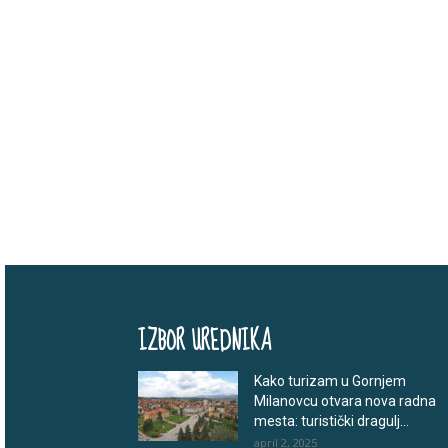
IZBOR UREDNIKA
Kako turizam u Gornjem
Milanovcu otvara nova radna
mesta: turistički dragulj...
april 2, 2025