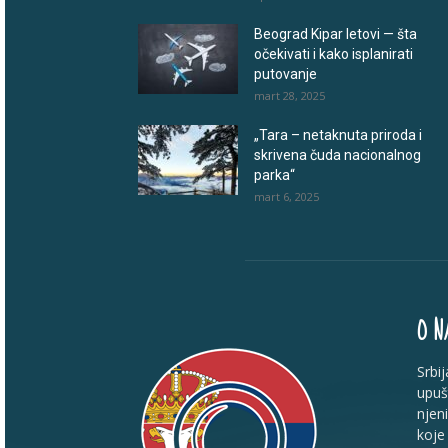
Beograd Kipar letovi — šta
očekivati i kako isplanirati
putovanje
mart 28, 2025
„Tara – netaknuta priroda i
skrivena čuda nacionalnog
parka“
mart 6, 2025
O N
Srbi
upuš
njen
koje