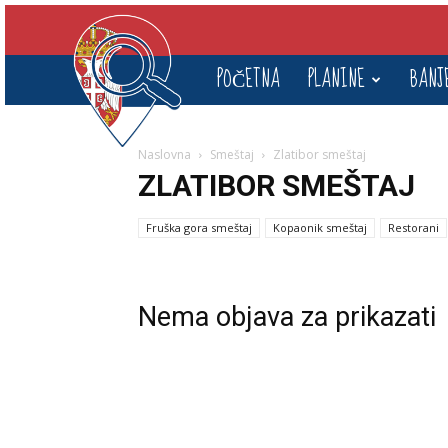
Srbija
POČETNA
PLANINE
BANJ
pod
Naslovna
Smeštaj
Zlatibor smeštaj
Lupom
ZLATIBOR SMEŠTAJ
Fruška gora smeštaj
Kopaonik smeštaj
Restorani
Nema objava za prikazati