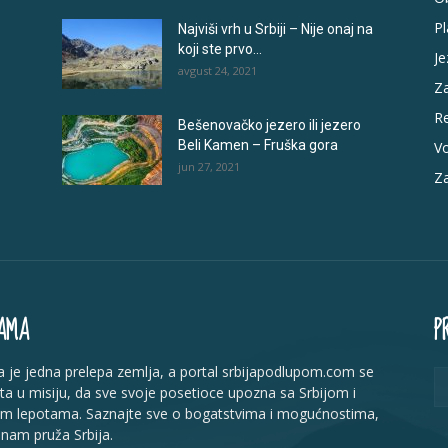
Pl
Najviši vrh u Srbiji – Nije onaj na
koji ste prvo...
Je
avgust 24, 2021
Za
R
Bešenovačko jezero ili jezero
Beli Kamen – Fruška gora
V
jun 27, 2021
Za
AMA
P
ja je jedna prelepa zemlja, a portal srbijapodlupom.com se
ta u misiju, da sve svoje posetioce upozna sa Srbijom i
im lepotama. Saznajte sve o bogatstvima i mogućnostima,
 nam pruža Srbija.