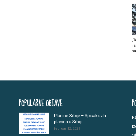
„T
i 
na
POPULARNE OBJAVE
P
Planine Srbije – Spisak svih
R
planina u Srbiji
I
februar 12, 2021
Ob