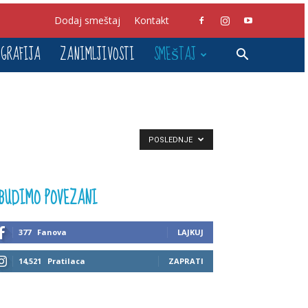
Dodaj smeštaj
Kontakt
GRAFIJA
ZANIMLJIVOSTI
SMEŠTAJ
POSLEDNJE
BUDIMO POVEZANI
377
Fanova
LAJKUJ
14,521
Pratilaca
ZAPRATI