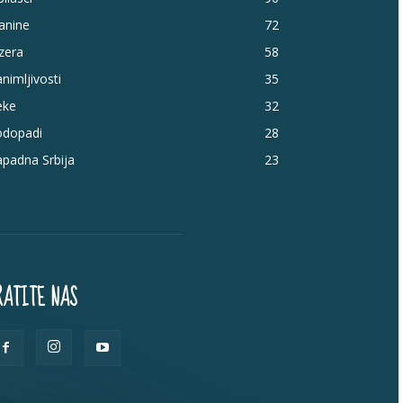
anine
72
zera
58
nimljivosti
35
eke
32
odopadi
28
padna Srbija
23
RATITE NAS