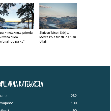
ara – netaknuta priroda
Skriveni biseri Srbije:
skrivena čuda
Mesta koja turisti još nisu
cionalnog parka“
otkrili
OPULARNA KATEGORIJA
azno
282
zdvajamo
138
ilasci
90