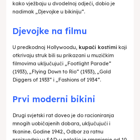
kako vježbaju u dvodelnoj odjeći, dobio je
nadimak „Djevojke u bikiniju“.
Djevojke na filmu
U predkodnoj Hollywoodu,
kupaći kostimi
koji
otkrivaju struk bili su prikazani u muzičkim
filmovima uključujući „Footlight Parade“
(1933), „Flying Down to Rio“ (1933), „Gold
Diggers of 1933“ i „Fashions of 1934“.
Prvi moderni bikini
Drugi svjetski rat doveo je do racioniranja
mnogih uobičajenih dobara, uključujući i
tkanine. Godine 1942., Odbor za ratnu
proizvodnju u SAD-u naložio je smanjenje od 10