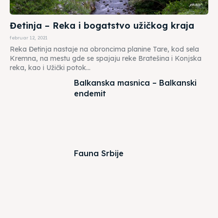
Đetinja – Reka i bogatstvo užičkog kraja
februar 12, 2021
Reka Đetinja nastaje na obroncima planine Tare, kod sela
Kremna, na mestu gde se spajaju reke Bratešina i Konjska
reka, kao i Užički potok...
Balkanska masnica – Balkanski
endemit
Fauna Srbije