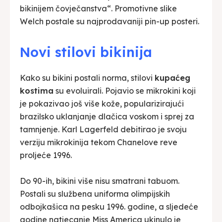
bikinijem čovječanstva“. Promotivne slike
Welch postale su najprodavaniji pin-up posteri.
Novi stilovi bikinija
Kako su bikini postali norma, stilovi
kupaćeg
kostima
su evoluirali. Pojavio se mikrokini koji
je pokazivao još više kože, popularizirajući
brazilsko uklanjanje dlačica voskom i sprej za
tamnjenje. Karl Lagerfeld debitirao je svoju
verziju mikrokinija tekom Chanelove reve
proljeće 1996.
Do 90-ih, bikini više nisu smatrani tabuom.
Postali su službena uniforma olimpijskih
odbojkašica na pesku 1996. godine, a sljedeće
godine natjecanje Miss America ukinulo je