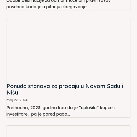
Odabir destinacije za odmor može biti pravi izazov,
posebno kada je u pitanju izbegavanje...
Ponuda stanova za prodaju u Novom Sadu i
Nišu
maj 22, 2024
Prethodna, 2023. godina kao da je “uplašila” kupce i
investitore, pa je pored pada...