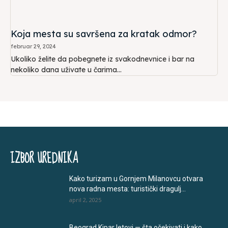
Koja mesta su savršena za kratak odmor?
februar 29, 2024
Ukoliko želite da pobegnete iz svakodnevnice i bar na
nekoliko dana uživate u čarima...
IZBOR UREDNIKA
Kako turizam u Gornjem Milanovcu otvara
nova radna mesta: turistički dragulj...
april 2, 2025
Beograd Kipar letovi — šta očekivati i kako