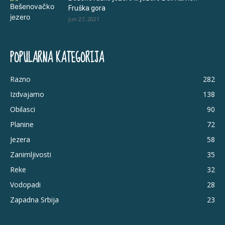
Fruška gora
jun 27, 2021
POPULARNA KATEGORIJA
Razno
282
Izdvajamo
138
Obilasci
90
Planine
72
Jezera
58
Zanimljivosti
35
Reke
32
Vodopadi
28
Zapadna Srbija
23