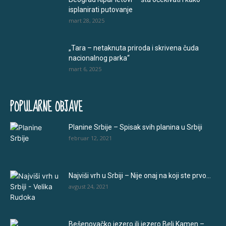
isplanirati putovanje
mart 28, 2025
„Tara – netaknuta priroda i skrivena čuda
nacionalnog parka“
mart 6, 2025
POPULARNE OBJAVE
Planine Srbije – Spisak svih planina u Srbiji
februar 12, 2021
Najviši vrh u Srbiji – Nije onaj na koji ste prvo...
avgust 24, 2021
Bešenovačko jezero ili jezero Beli Kamen –