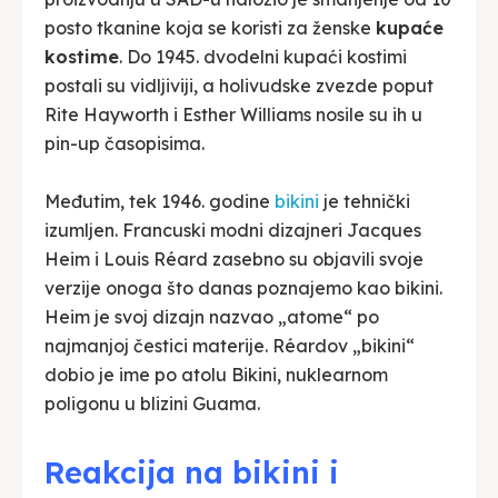
posto tkanine koja se koristi za ženske
kupaće
kostime
. Do 1945. dvodelni kupaći kostimi
postali su vidljiviji, a holivudske zvezde poput
Rite Hayworth i Esther Williams nosile su ih u
pin-up časopisima.
Međutim, tek 1946. godine
bikini
je tehnički
izumljen. Francuski modni dizajneri Jacques
Heim i Louis Réard zasebno su objavili svoje
verzije onoga što danas poznajemo kao bikini.
Heim je svoj dizajn nazvao „atome“ po
najmanjoj čestici materije. Réardov „bikini“
dobio je ime po atolu Bikini, nuklearnom
poligonu u blizini Guama.
Reakcija na bikini i