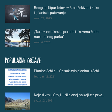
Beograd Kipar letovi — šta očekivati i kako
isplanirati putovanje
mart 28, 2025
„Tara – netaknuta priroda i skrivena čuda
nacionalnog parka“
mart 6, 2025
POPULARNE OBJAVE
Planine Srbije – Spisak svih planina u Srbiji
februar 12, 2021
Najviši vrh u Srbiji – Nije onaj na koji ste prvo...
avgust 24, 2021