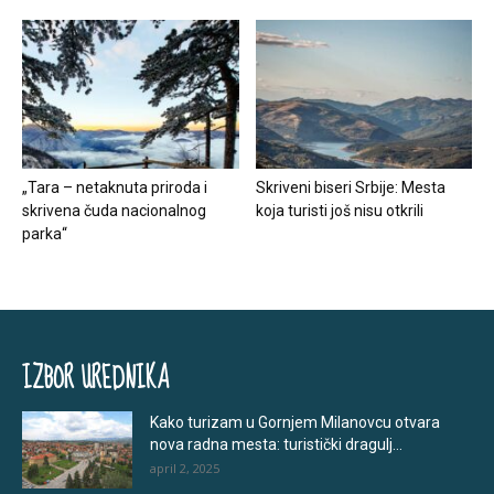
„Tara – netaknuta priroda i
Skriveni biseri Srbije: Mesta
skrivena čuda nacionalnog
koja turisti još nisu otkrili
parka“
IZBOR UREDNIKA
Kako turizam u Gornjem Milanovcu otvara
nova radna mesta: turistički dragulj...
april 2, 2025