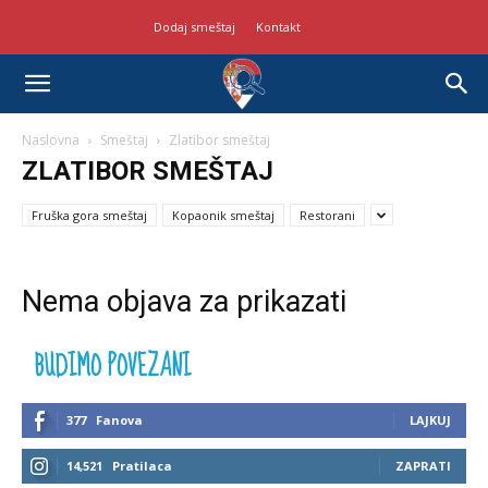
Dodaj smeštaj
Kontakt
Naslovna
Smeštaj
Zlatibor smeštaj
ZLATIBOR SMEŠTAJ
Fruška gora smeštaj
Kopaonik smeštaj
Restorani
Nema objava za prikazati
BUDIMO POVEZANI
377
Fanova
LAJKUJ
14,521
Pratilaca
ZAPRATI