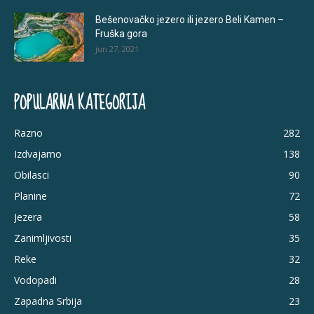
Bešenovačko jezero ili jezero Beli Kamen –
Fruška gora
jun 27, 2021
POPULARNA KATEGORIJA
Razno
282
Izdvajamo
138
Obilasci
90
Planine
72
Jezera
58
Zanimljivosti
35
Reke
32
Vodopadi
28
Zapadna Srbija
23