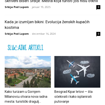
Skriveni biseri Srbije: Mesta koja turisti još nisu otkrili
Srbija Pod Lupom
-
januar 19, 2025
0
Kada je izumljen bikini: Evolucija ženskih kupaćih
kostima
Srbija Pod Lupom
-
decembar 16, 2024
0
SLUČAJNI ARTIKLI
Kako turizam u Gornjem
Beograd Kipar letovi — šta
Milanovcu otvara nova radna
očekivati i kako isplanirati
mesta: turistički dragulj...
putovanje