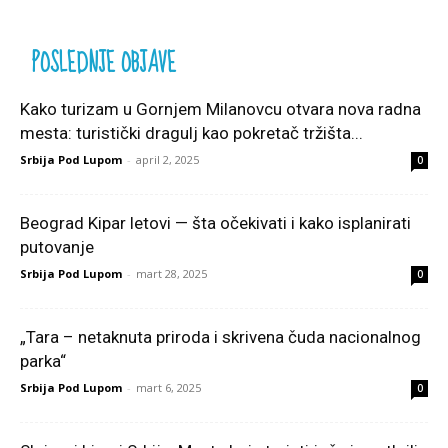
POSLEDNJE OBJAVE
Kako turizam u Gornjem Milanovcu otvara nova radna
mesta: turistički dragulj kao pokretač tržišta...
Srbija Pod Lupom
-
april 2, 2025
0
Beograd Kipar letovi — šta očekivati i kako isplanirati
putovanje
Srbija Pod Lupom
-
mart 28, 2025
0
„Tara – netaknuta priroda i skrivena čuda nacionalnog
parka“
Srbija Pod Lupom
-
mart 6, 2025
0