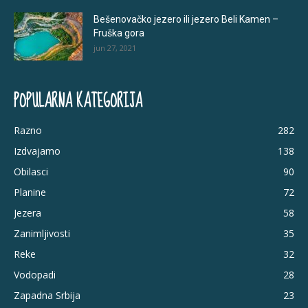
Bešenovačko jezero ili jezero Beli Kamen –
Fruška gora
jun 27, 2021
POPULARNA KATEGORIJA
Razno
282
Izdvajamo
138
Obilasci
90
Planine
72
Jezera
58
Zanimljivosti
35
Reke
32
Vodopadi
28
Zapadna Srbija
23