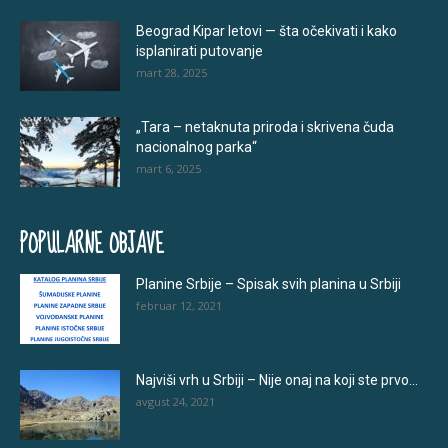
Beograd Kipar letovi — šta očekivati i kako
isplanirati putovanje
mart 28, 2025
„Tara – netaknuta priroda i skrivena čuda
nacionalnog parka“
mart 6, 2025
POPULARNE OBJAVE
Planine Srbije – Spisak svih planina u Srbiji
februar 12, 2021
Najviši vrh u Srbiji – Nije onaj na koji ste prvo...
avgust 24, 2021