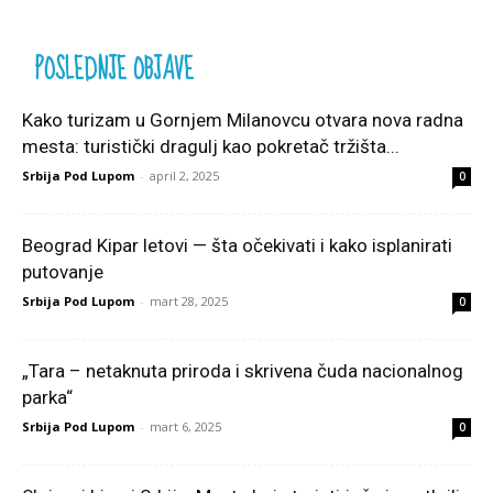
POSLEDNJE OBJAVE
Kako turizam u Gornjem Milanovcu otvara nova radna
mesta: turistički dragulj kao pokretač tržišta...
Srbija Pod Lupom
-
april 2, 2025
0
Beograd Kipar letovi — šta očekivati i kako isplanirati
putovanje
Srbija Pod Lupom
-
mart 28, 2025
0
„Tara – netaknuta priroda i skrivena čuda nacionalnog
parka“
Srbija Pod Lupom
-
mart 6, 2025
0