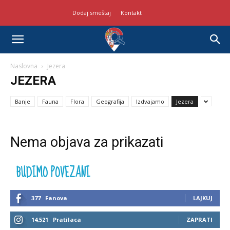
Dodaj smeštaj
Kontakt
Naslovna
Jezera
JEZERA
Banje
Fauna
Flora
Geografija
Izdvajamo
Jezera
Nema objava za prikazati
BUDIMO POVEZANI
377
Fanova
LAJKUJ
14,521
Pratilaca
ZAPRATI