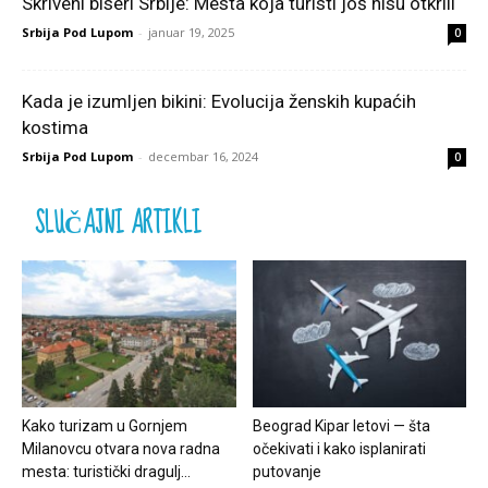
Skriveni biseri Srbije: Mesta koja turisti još nisu otkrili
Srbija Pod Lupom
-
januar 19, 2025
0
Kada je izumljen bikini: Evolucija ženskih kupaćih
kostima
Srbija Pod Lupom
-
decembar 16, 2024
0
SLUČAJNI ARTIKLI
Kako turizam u Gornjem
Beograd Kipar letovi — šta
Milanovcu otvara nova radna
očekivati i kako isplanirati
mesta: turistički dragulj...
putovanje