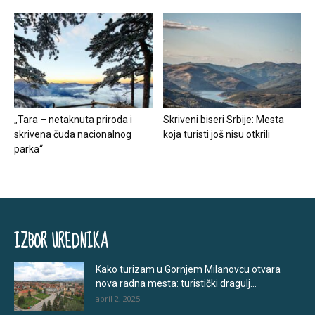
„Tara – netaknuta priroda i
Skriveni biseri Srbije: Mesta
skrivena čuda nacionalnog
koja turisti još nisu otkrili
parka“
IZBOR UREDNIKA
Kako turizam u Gornjem Milanovcu otvara
nova radna mesta: turistički dragulj...
april 2, 2025