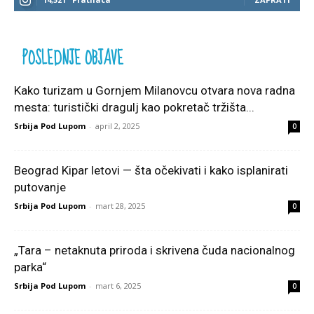
POSLEDNJE OBJAVE
Kako turizam u Gornjem Milanovcu otvara nova radna
mesta: turistički dragulj kao pokretač tržišta...
Srbija Pod Lupom
-
april 2, 2025
0
Beograd Kipar letovi — šta očekivati i kako isplanirati
putovanje
Srbija Pod Lupom
-
mart 28, 2025
0
„Tara – netaknuta priroda i skrivena čuda nacionalnog
parka“
Srbija Pod Lupom
-
mart 6, 2025
0