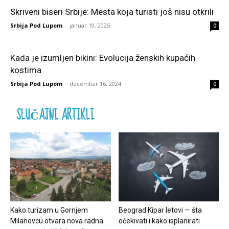
Skriveni biseri Srbije: Mesta koja turisti još nisu otkrili
Srbija Pod Lupom
-
januar 19, 2025
0
Kada je izumljen bikini: Evolucija ženskih kupaćih
kostima
Srbija Pod Lupom
-
decembar 16, 2024
0
SLUČAJNI ARTIKLI
Kako turizam u Gornjem
Beograd Kipar letovi — šta
Milanovcu otvara nova radna
očekivati i kako isplanirati