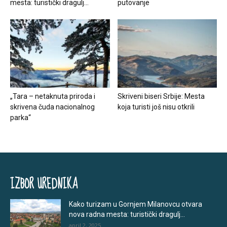
mesta: turistički dragulj...
putovanje
„Tara – netaknuta priroda i
Skriveni biseri Srbije: Mesta
skrivena čuda nacionalnog
koja turisti još nisu otkrili
parka“
IZBOR UREDNIKA
Kako turizam u Gornjem Milanovcu otvara
nova radna mesta: turistički dragulj...
april 2, 2025