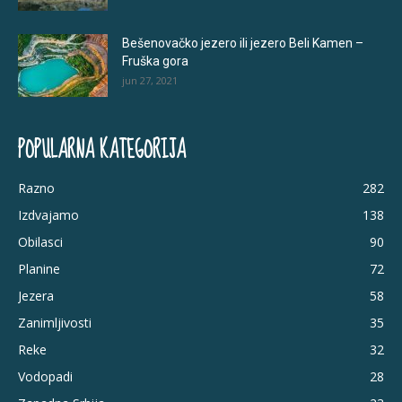
Bešenovačko jezero ili jezero Beli Kamen –
Fruška gora
jun 27, 2021
POPULARNA KATEGORIJA
Razno
282
Izdvajamo
138
Obilasci
90
Planine
72
Jezera
58
Zanimljivosti
35
Reke
32
Vodopadi
28