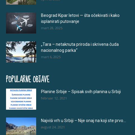
Beograd Kipar letovi — šta očekivati i kako
isplanirati putovanje
mart 28, 2025
„Tara – netaknuta priroda i skrivena čuda
nacionalnog parka“
mart 6, 2025
POPULARNE OBJAVE
Planine Srbije – Spisak svih planina u Srbiji
februar 12, 2021
Najviši vrh u Srbiji – Nije onaj na koji ste prvo...
avgust 24, 2021