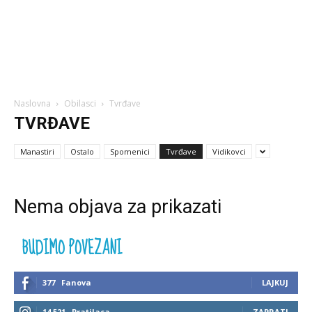
Naslovna
Obilasci
Tvrđave
TVRĐAVE
Manastiri
Ostalo
Spomenici
Tvrđave
Vidikovci
Nema objava za prikazati
BUDIMO POVEZANI
377
Fanova
LAJKUJ
14,521
Pratilaca
ZAPRATI