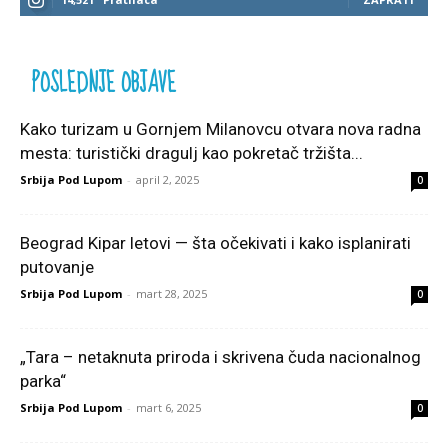
POSLEDNJE OBJAVE
Kako turizam u Gornjem Milanovcu otvara nova radna
mesta: turistički dragulj kao pokretač tržišta...
Srbija Pod Lupom
-
april 2, 2025
0
Beograd Kipar letovi — šta očekivati i kako isplanirati
putovanje
Srbija Pod Lupom
-
mart 28, 2025
0
„Tara – netaknuta priroda i skrivena čuda nacionalnog
parka“
Srbija Pod Lupom
-
mart 6, 2025
0