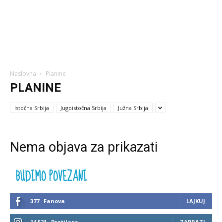
Naslovna
Planine
PLANINE
Istočna Srbija
Jugoistočna Srbija
Južna Srbija
Nema objava za prikazati
BUDIMO POVEZANI
377
Fanova
LAJKUJ
14,521
Pratilaca
ZAPRATI