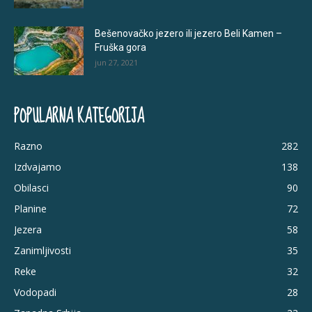
Bešenovačko jezero ili jezero Beli Kamen –
Fruška gora
jun 27, 2021
POPULARNA KATEGORIJA
Razno
282
Izdvajamo
138
Obilasci
90
Planine
72
Jezera
58
Zanimljivosti
35
Reke
32
Vodopadi
28