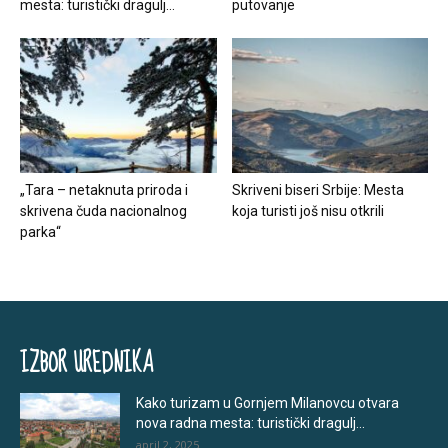
mesta: turistički dragulj...
putovanje
„Tara – netaknuta priroda i
Skriveni biseri Srbije: Mesta
skrivena čuda nacionalnog
koja turisti još nisu otkrili
parka“
IZBOR UREDNIKA
Kako turizam u Gornjem Milanovcu otvara
nova radna mesta: turistički dragulj...
april 2, 2025