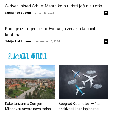
Skriveni biseri Srbije: Mesta koja turisti još nisu otkrili
Srbija Pod Lupom
-
januar 19, 2025
0
Kada je izumljen bikini: Evolucija ženskih kupaćih
kostima
Srbija Pod Lupom
-
decembar 16, 2024
0
SLUČAJNI ARTIKLI
Kako turizam u Gornjem
Beograd Kipar letovi — šta
Milanovcu otvara nova radna
očekivati i kako isplanirati