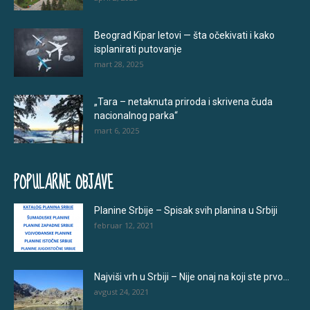
Beograd Kipar letovi — šta očekivati i kako
isplanirati putovanje
mart 28, 2025
„Tara – netaknuta priroda i skrivena čuda
nacionalnog parka“
mart 6, 2025
POPULARNE OBJAVE
Planine Srbije – Spisak svih planina u Srbiji
februar 12, 2021
Najviši vrh u Srbiji – Nije onaj na koji ste prvo...
avgust 24, 2021