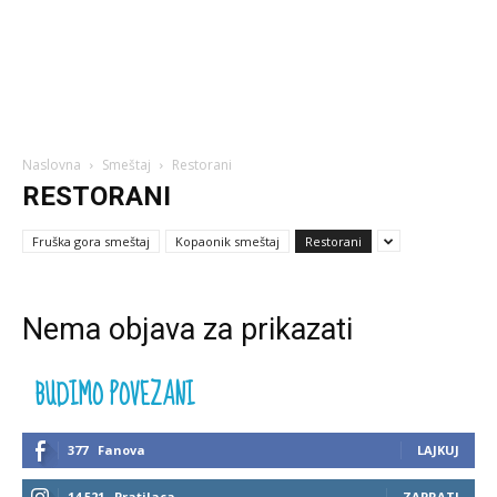
Naslovna
Smeštaj
Restorani
RESTORANI
Fruška gora smeštaj
Kopaonik smeštaj
Restorani
Nema objava za prikazati
BUDIMO POVEZANI
377
Fanova
LAJKUJ
14,521
Pratilaca
ZAPRATI