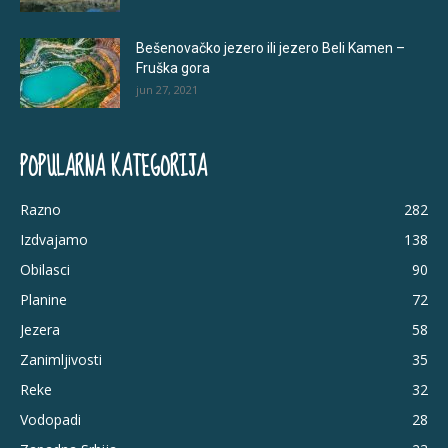
Bešenovačko jezero ili jezero Beli Kamen –
Fruška gora
jun 27, 2021
POPULARNA KATEGORIJA
Razno
282
Izdvajamo
138
Obilasci
90
Planine
72
Jezera
58
Zanimljivosti
35
Reke
32
Vodopadi
28