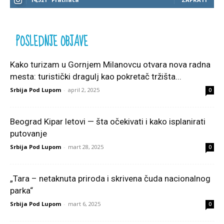
POSLEDNJE OBJAVE
Kako turizam u Gornjem Milanovcu otvara nova radna
mesta: turistički dragulj kao pokretač tržišta...
Srbija Pod Lupom
-
april 2, 2025
0
Beograd Kipar letovi — šta očekivati i kako isplanirati
putovanje
Srbija Pod Lupom
-
mart 28, 2025
0
„Tara – netaknuta priroda i skrivena čuda nacionalnog
parka“
Srbija Pod Lupom
-
mart 6, 2025
0