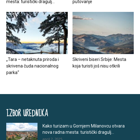
mesta: turistički dragulj...
putovanje
„Tara – netaknuta priroda i
Skriveni biseri Srbije: Mesta
skrivena čuda nacionalnog
koja turisti još nisu otkrili
parka“
IZBOR UREDNIKA
Kako turizam u Gornjem Milanovcu otvara
nova radna mesta: turistički dragulj...
april 2, 2025