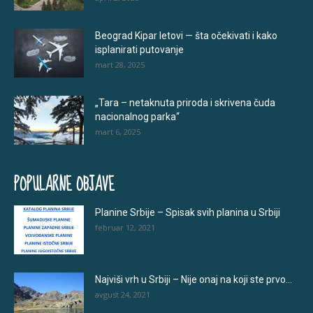
Beograd Kipar letovi — šta očekivati i kako
isplanirati putovanje
mart 28, 2025
„Tara – netaknuta priroda i skrivena čuda
nacionalnog parka“
mart 6, 2025
POPULARNE OBJAVE
Planine Srbije – Spisak svih planina u Srbiji
februar 12, 2021
Najviši vrh u Srbiji – Nije onaj na koji ste prvo...
avgust 24, 2021