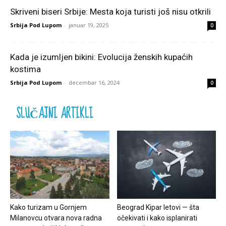
Skriveni biseri Srbije: Mesta koja turisti još nisu otkrili
Srbija Pod Lupom
-
januar 19, 2025
0
Kada je izumljen bikini: Evolucija ženskih kupaćih
kostima
Srbija Pod Lupom
-
decembar 16, 2024
0
SLUČAJNI ARTIKLI
Kako turizam u Gornjem
Beograd Kipar letovi — šta
Milanovcu otvara nova radna
očekivati i kako isplanirati