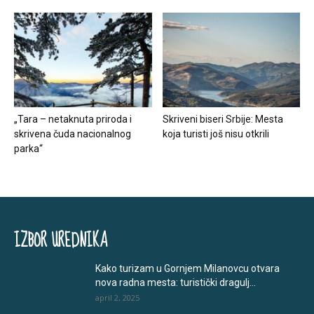
„Tara – netaknuta priroda i
Skriveni biseri Srbije: Mesta
skrivena čuda nacionalnog
koja turisti još nisu otkrili
parka“
IZBOR UREDNIKA
Kako turizam u Gornjem Milanovcu otvara
nova radna mesta: turistički dragulj...
april 2, 2025