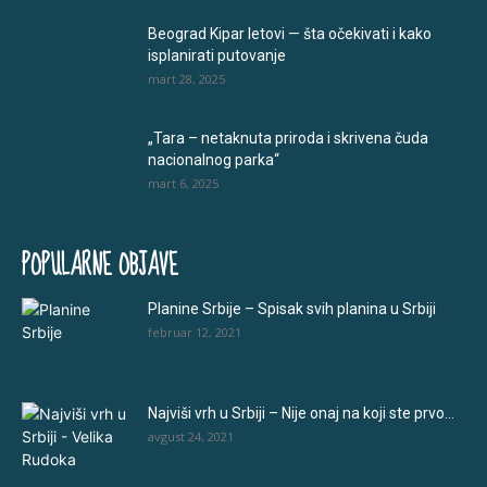
Beograd Kipar letovi — šta očekivati i kako
isplanirati putovanje
mart 28, 2025
„Tara – netaknuta priroda i skrivena čuda
nacionalnog parka“
mart 6, 2025
POPULARNE OBJAVE
Planine Srbije – Spisak svih planina u Srbiji
februar 12, 2021
Najviši vrh u Srbiji – Nije onaj na koji ste prvo...
avgust 24, 2021