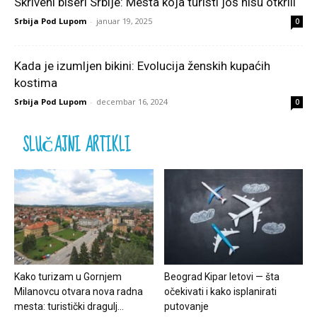
Skriveni biseri Srbije: Mesta koja turisti još nisu otkrili
Srbija Pod Lupom
-
januar 19, 2025
0
Kada je izumljen bikini: Evolucija ženskih kupaćih
kostima
Srbija Pod Lupom
-
decembar 16, 2024
0
SLUČAJNI ARTIKLI
Kako turizam u Gornjem
Beograd Kipar letovi — šta
Milanovcu otvara nova radna
očekivati i kako isplanirati
mesta: turistički dragulj...
putovanje