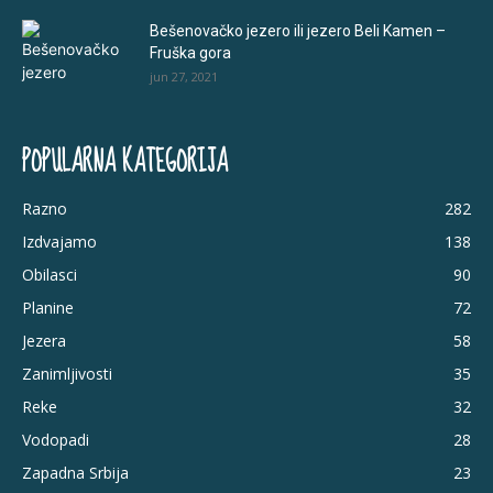
Bešenovačko jezero ili jezero Beli Kamen –
Fruška gora
jun 27, 2021
POPULARNA KATEGORIJA
Razno
282
Izdvajamo
138
Obilasci
90
Planine
72
Jezera
58
Zanimljivosti
35
Reke
32
Vodopadi
28
Zapadna Srbija
23