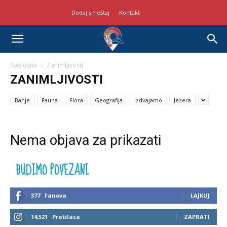
Dodaj smeštaj
Kontakt
Naslovna
Zanimljivosti
ZANIMLJIVOSTI
Banje
Fauna
Flora
Geografija
Izdvajamo
Jezera
Nema objava za prikazati
BUDIMO POVEZANI
377
Fanova
LAJKUJ
14,521
Pratilaca
ZAPRATI