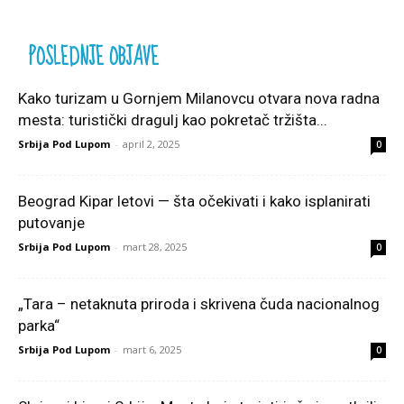
POSLEDNJE OBJAVE
Kako turizam u Gornjem Milanovcu otvara nova radna
mesta: turistički dragulj kao pokretač tržišta...
Srbija Pod Lupom
-
april 2, 2025
0
Beograd Kipar letovi — šta očekivati i kako isplanirati
putovanje
Srbija Pod Lupom
-
mart 28, 2025
0
„Tara – netaknuta priroda i skrivena čuda nacionalnog
parka“
Srbija Pod Lupom
-
mart 6, 2025
0