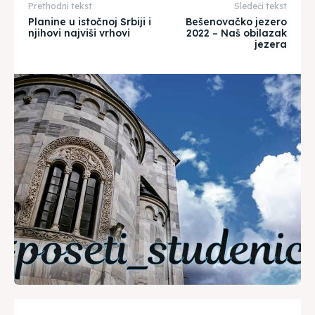
Prethodni tekst
Sledeći tekst
Planine u istočnoj Srbiji i
Bešenovačko jezero
njihovi najviši vrhovi
2022 – Naš obilazak
jezera