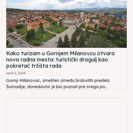
Kako turizam u Gornjem Milanovcu otvara
nova radna mesta: turistički dragulj kao
pokretač tržišta rada
april 2, 2025
Gornji Milanovac, smešten između brdovitih predela
Šumadije, donedavno je bio poznat pre svega po...