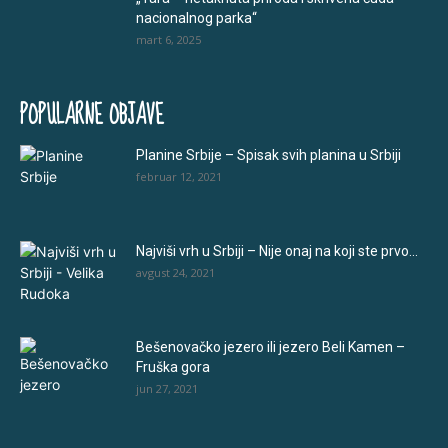
nacionalnog parka“
mart 6, 2025
POPULARNE OBJAVE
Planine Srbije – Spisak svih planina u Srbiji
februar 12, 2021
Najviši vrh u Srbiji – Nije onaj na koji ste prvo...
avgust 24, 2021
Bešenovačko jezero ili jezero Beli Kamen –
Fruška gora
jun 27, 2021