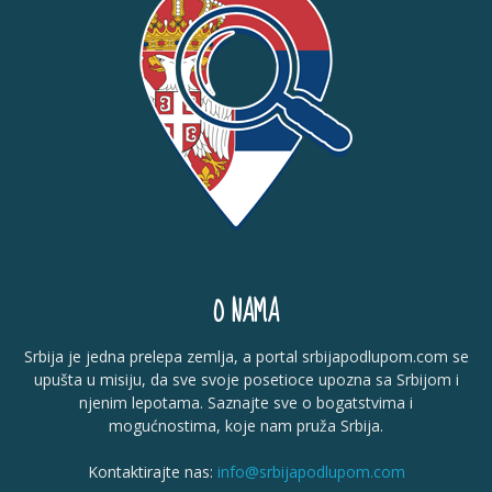
O NAMA
Srbija je jedna prelepa zemlja, a portal srbijapodlupom.com se
upušta u misiju, da sve svoje posetioce upozna sa Srbijom i
njenim lepotama. Saznajte sve o bogatstvima i
mogućnostima, koje nam pruža Srbija.
Kontaktirajte nas:
info@srbijapodlupom.com