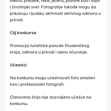
mesta, predele, reke, jezera, planine kao i biljni
i životinjski svet. Fotografije takođe mogu da
prikazuju i ljudsku aktivnost aktivnog odmora u
prirodi.
Cilj konkursa
Promocija turističke ponude Studeničkog
kraja, odmora u prirodi i njeno očuvanje.
Učesnici
Na konkursu mogu učestvovati foto amateri
kao i profesionalni fotografi.
Članovima žirija nije dozvoljeno učešće na
konkursu.