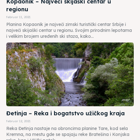
Kopaonik – Najveći skijaški centar u
regionu
februar 11, 2021
Planina Kopaonik je najveći zimski turistički centar Srbije i
najveći skijaški centar u regionu. Svojim prirodnim lepotama
i velikim brojem uređenih ski staza, kako...
Đetinja – Reka i bogatstvo užičkog kraja
februar 12, 2021
Reka Đetinja nastaje na obroncima planine Tare, kod sela
Kremna, na mestu gde se spajaju reke Bratešina i Konjska