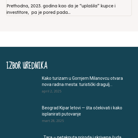
Prethodna, 2023. godina kao da je “uplašila” kupce i
investitore, pa je pored pada...
IZBOR UREDNIKA
Kako turizam u Gornjem Milanovcu otvara
nova radna mesta: turistički dragulj...
april 2, 2025
Beograd Kipar letovi — šta očekivati i kako
isplanirati putovanje
mart 28, 2025
„Tara – netaknuta priroda i skrivena čuda