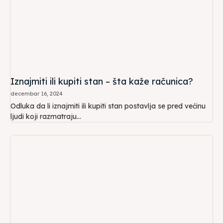
Iznajmiti ili kupiti stan – šta kaže računica?
decembar 16, 2024
Odluka da li iznajmiti ili kupiti stan postavlja se pred većinu
ljudi koji razmatraju...