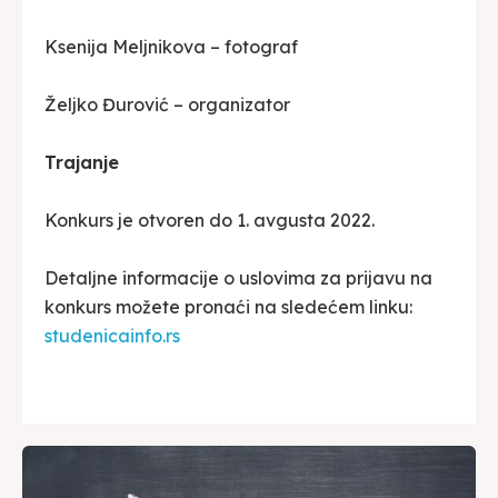
Ksenija Meljnikova – fotograf
Željko Đurović – organizator
Trajanje
Konkurs je otvoren do 1. avgusta 2022.
Detaljne informacije o uslovima za prijavu na
konkurs možete pronaći na sledećem linku:
studenicainfo.rs