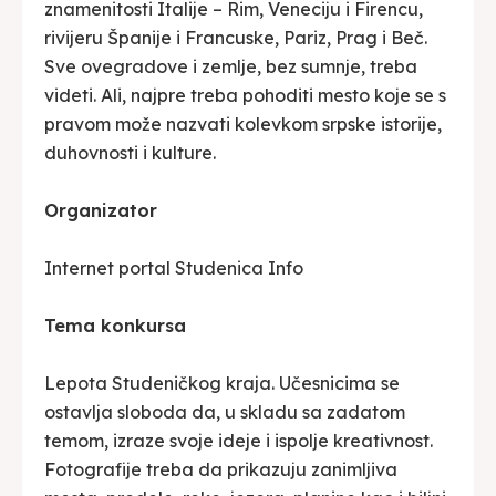
znamenitosti Italije – Rim, Veneciju i Firencu,
rivijeru Španije i Francuske, Pariz, Prag i Beč.
Sve ovegradove i zemlje, bez sumnje, treba
videti. Ali, najpre treba pohoditi mesto koje se s
pravom može nazvati kolevkom srpske istorije,
duhovnosti i kulture.
Organizator
Internet portal Studenica Info
Tema konkursa
Lepota Studeničkog kraja. Učesnicima se
ostavlja sloboda da, u skladu sa zadatom
temom, izraze svoje ideje i ispolje kreativnost.
Fotografije treba da prikazuju zanimljiva