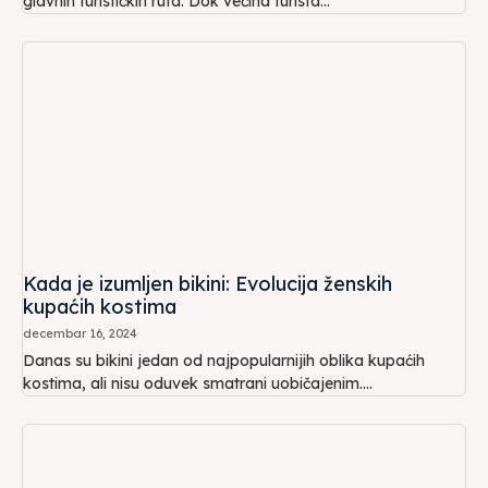
glavnih turističkih ruta. Dok većina turista...
Kada je izumljen bikini: Evolucija ženskih
kupaćih kostima
decembar 16, 2024
Danas su bikini jedan od najpopularnijih oblika kupaćih
kostima, ali nisu oduvek smatrani uobičajenim....