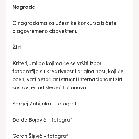
Nagrade
O nagradama za učesnike konkursa bićete
blagovremeno obavešteni.
Žiri
Kriterijumi po kojima će se vršiti izbor
fotografija su kreativnost i originalnost, koji će
ocenjivati petočlani stručni internacionalni žiri
sastavljen od sledećih članova:
Sergej Zabijako – fotograf
Đorđe Bojović – fotograf
Goran Šljivić – fotograf