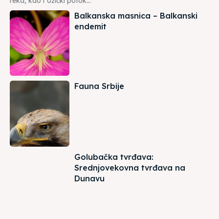
reka, kao i Užički potok...
Balkanska masnica – Balkanski
endemit
Fauna Srbije
Golubačka tvrđava:
Srednjovekovna tvrđava na
Dunavu