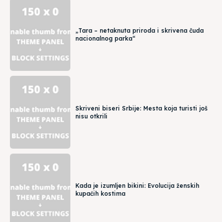
„Tara – netaknuta priroda i skrivena čuda
nacionalnog parka“
Skriveni biseri Srbije: Mesta koja turisti još
nisu otkrili
Kada je izumljen bikini: Evolucija ženskih
kupaćih kostima