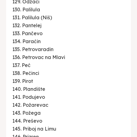
129. Odžaci
130. Palilula
131. Palilula (Niš)
132. Pantelej
133. Pančevo
134. Paraćin
135. Petrovaradin
136. Petrovac na Mlavi
137. Peć
138. Pećinci
139. Pirot
140. Plandište
141. Podujevo
142. Požarevac
143. Požega
144. Preševo
145. Priboj na Limu
146. Prizren