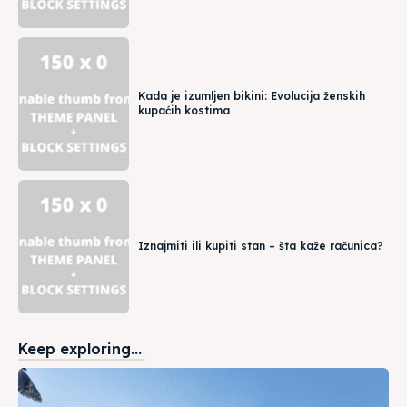
Kada je izumljen bikini: Evolucija ženskih
kupaćih kostima
Iznajmiti ili kupiti stan – šta kaže računica?
Keep exploring...