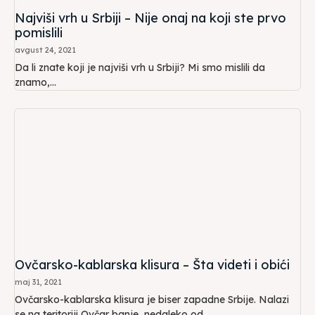
Najviši vrh u Srbiji – Nije onaj na koji ste prvo
pomislili
avgust 24, 2021
Da li znate koji je najviši vrh u Srbiji? Mi smo mislili da
znamo,...
Ovčarsko-kablarska klisura – Šta videti i obići
maj 31, 2021
Ovčarsko-kablarska klisura je biser zapadne Srbije. Nalazi
se na teritoriji Ovčar banje, nedaleko od...