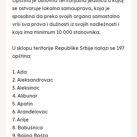
Opština je osnovna teritorijalna jedinica u kojoj
se ostvaruje lokalna samouprava, koja je
sposobna da preko svojih organa samostalno
vrši sva prava i dužnosti iz svojih nadležnosti i
koja ima minimum 10 000 stanovnika.
U sklopu teritorije Republike Srbije nalazi se 197
opština:
1. Ada
2. Aleksandrovac
3. Aleksinac
4. Alibunar
5. Apatin
6. Aranđelovac
7. Arilje
8. Babušnica
9. Bajina Bašta