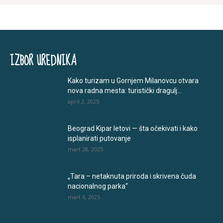
IZBOR UREDNIKA
Kako turizam u Gornjem Milanovcu otvara
nova radna mesta: turistički dragulj...
april 2, 2025
Beograd Kipar letovi — šta očekivati i kako
isplanirati putovanje
mart 28, 2025
„Tara – netaknuta priroda i skrivena čuda
nacionalnog parka“
mart 6, 2025