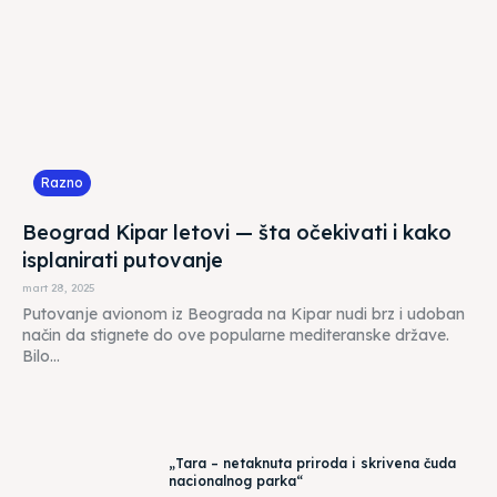
Razno
Beograd Kipar letovi — šta očekivati i kako
isplanirati putovanje
mart 28, 2025
Putovanje avionom iz Beograda na Kipar nudi brz i udoban
način da stignete do ove popularne mediteranske države.
Bilo...
„Tara – netaknuta priroda i skrivena čuda
nacionalnog parka“