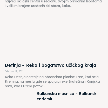
najveći skijaški centar u regionu. Svojim prirodnim lepotama
i velikim brojem uređenih ski staza, kako...
Đetinja – Reka i bogatstvo užičkog kraja
februar 12, 2021
Reka Đetinja nastaje na obroncima planine Tare, kod sela
Kremna, na mestu gde se spajaju reke Bratešina i Konjska
reka, kao i Užički potok...
Balkanska masnica – Balkanski
endemit