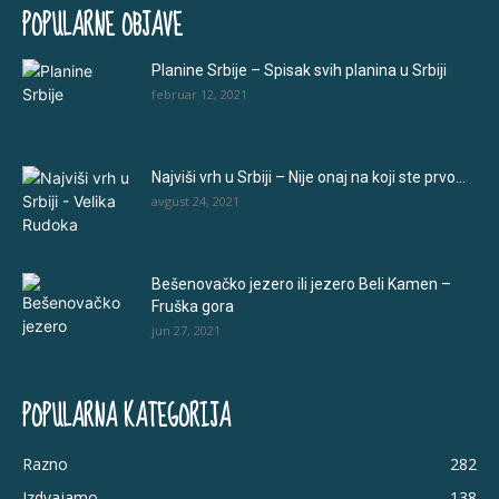
POPULARNE OBJAVE
Planine Srbije – Spisak svih planina u Srbiji
februar 12, 2021
Najviši vrh u Srbiji – Nije onaj na koji ste prvo...
avgust 24, 2021
Bešenovačko jezero ili jezero Beli Kamen –
Fruška gora
jun 27, 2021
POPULARNA KATEGORIJA
Razno
282
Izdvajamo
138