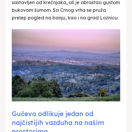
sastavljen od krečnjaka, ali je obrastao gustom
bukovom šumom. Sa Crnog vrha se pruža
prelep pogled na banju, kao i na grad Loznicu.
Gučevo odlikuje jedan od
najčistijih vazduha na našim
prostorima