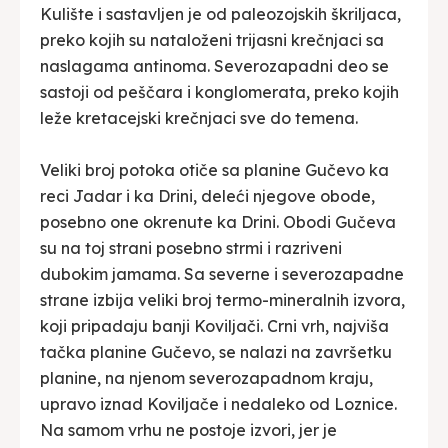
Kulište i sastavljen je od paleozojskih škriljaca,
preko kojih su nataloženi trijasni krečnjaci sa
naslagama antinoma. Severozapadni deo se
sastoji od peščara i konglomerata, preko kojih
leže kretacejski krečnjaci sve do temena.
Veliki broj potoka otiče sa planine Gučevo ka
reci Jadar i ka Drini, deleći njegove obode,
posebno one okrenute ka Drini. Obodi Gučeva
su na toj strani posebno strmi i razriveni
dubokim jamama. Sa severne i severozapadne
strane izbija veliki broj termo-mineralnih izvora,
koji pripadaju banji Koviljači. Crni vrh, najviša
tačka planine Gučevo, se nalazi na završetku
planine, na njenom severozapadnom kraju,
upravo iznad Koviljače i nedaleko od Loznice.
Na samom vrhu ne postoje izvori, jer je