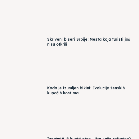
Skriveni biseri Srbije: Mesta koja turisti još
nisu otkrili
Kada je izumljen bikini: Evolucija ženskih
kupaćih kostima
Iznajmiti ili kupiti stan – šta kaže računica?