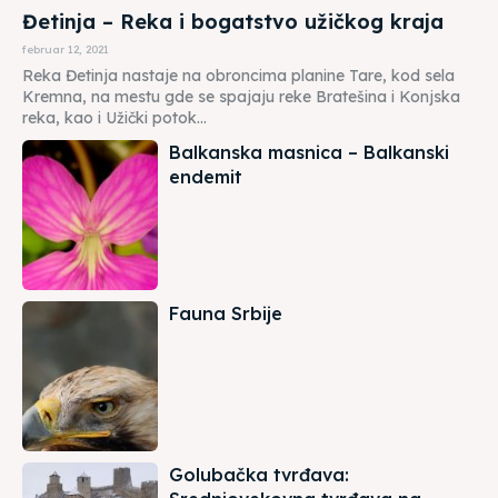
Đetinja – Reka i bogatstvo užičkog kraja
februar 12, 2021
Reka Đetinja nastaje na obroncima planine Tare, kod sela
Kremna, na mestu gde se spajaju reke Bratešina i Konjska
reka, kao i Užički potok...
Balkanska masnica – Balkanski
endemit
Fauna Srbije
Golubačka tvrđava: