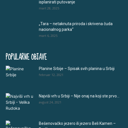
isplanirati putovanje
mart 28, 2025
„Tara – netaknuta priroda i skrivena čuda
nacionalnog parka“
mart 6, 2025
POPULARNE OBJAVE
Planine Srbije – Spisak svih planina u Srbiji
februar 12, 2021
Najviši vrh u Srbiji – Nije onaj na koji ste prvo...
avgust 24, 2021
Bešenovačko jezero ili jezero Beli Kamen –