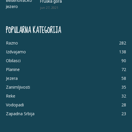
Fruška gora
jun 27, 2021
POPULARNA KATEGORIJA
Razno
282
Izdvajamo
138
Obilasci
90
Planine
72
Jezera
58
Zanimljivosti
35
Reke
32
Vodopadi
28
Zapadna Srbija
23