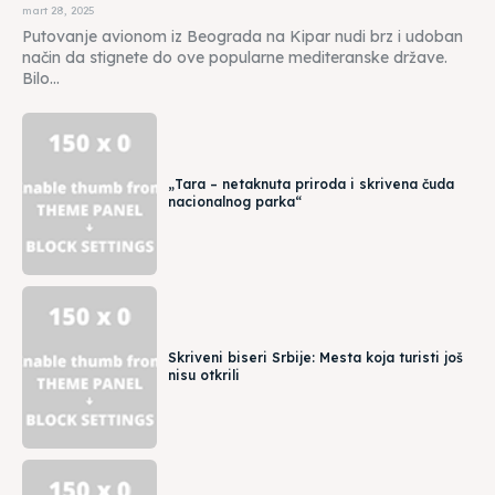
mart 28, 2025
Putovanje avionom iz Beograda na Kipar nudi brz i udoban
način da stignete do ove popularne mediteranske države.
Bilo...
„Tara – netaknuta priroda i skrivena čuda
nacionalnog parka“
Skriveni biseri Srbije: Mesta koja turisti još
nisu otkrili