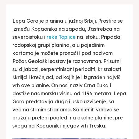
Lepa Gora je planina u južnoj Srbiji. Prostire se
između Kopaonika na zapadu, Jastrebca na
severoistoku i
reke Toplice
na istoku. Pripada
rodopskoj grupi planina, a u pojedinim
kartama je možete pronaći i pod nazivom
Požar. Geološki sastav je raznovrstan. Prisutni
su dijabazi, serpentinisani perioditi, kristalasti
škriljci i krečnjaci, od kojih je i izgrađen najviši
vrh ove planine. On nosi naziv Crna čuka i
dostiže nadmorsku visinu od 1196 metara. Lepa
Gora predstavlja dugo i usko uzvišenje, sa
veoma strmim stranama. Sa njenih vrhova se
pružaju prelepi pogledi na okolne planine, pre
svega na Kopaonik i njegov vrh Treska.