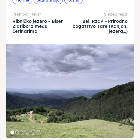
Planine
Južna Srbija
Razno
Prethodni tekst
Sledeći tekst
Ribničko jezero – Biser
Beli Rzav – Prirodno
Zlatibora među
bogatstvo Tare (Kanjon,
četinarima
jezera…)