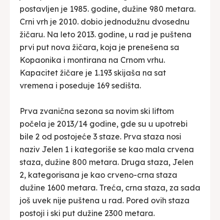
postavljen je 1985. godine, dužine 980 metara.
Crni vrh je 2010. dobio jednodužnu dvosednu
žičaru. Na leto 2013. godine, u rad je puštena
prvi put nova žičara, koja je prenešena sa
Kopaonika i montirana na Crnom vrhu.
Kapacitet žičare je 1.193 skijaša na sat
vremena i poseduje 169 sedišta.
Prva zvanična sezona sa novim ski liftom
počela je 2013/14 godine, gde su u upotrebi
bile 2 od postojeće 3 staze. Prva staza nosi
naziv Jelen 1 i kategoriše se kao mala crvena
staza, dužine 800 metara. Druga staza, Jelen
2, kategorisana je kao crveno-crna staza
dužine 1600 metara. Treća, crna staza, za sada
još uvek nije puštena u rad. Pored ovih staza
postoji i ski put dužine 2300 metara.