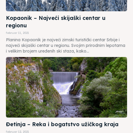
Kopaonik – Najveći skijaški centar u
regionu
februar 11, 2021
Planina Kopaonik je najveći zimski turistički centar Srbije i
najveći skijaški centar u regionu. Svojim prirodnim lepotama
i velikim brojem uređenih ski staza, kako...
Đetinja – Reka i bogatstvo užičkog kraja
februar 12, 2021