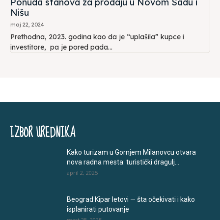
Ponuda stanova za prodaju u Novom Sadu i
Nišu
maj 22, 2024
Prethodna, 2023. godina kao da je “uplašila” kupce i
investitore, pa je pored pada...
IZBOR UREDNIKA
Kako turizam u Gornjem Milanovcu otvara
nova radna mesta: turistički dragulj...
april 2, 2025
Beograd Kipar letovi — šta očekivati i kako
isplanirati putovanje
mart 28, 2025