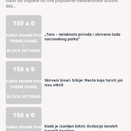
način da stignete do ove popularne mediteranske države.
Bilo...
„Tara – netaknuta priroda i skrivena čuda
nacionalnog parka“
Skriveni biseri Srbije: Mesta koja turisti još
nisu otkrili
Kada je izumljen bikini: Evolucija ženskih
kupaćih kostima