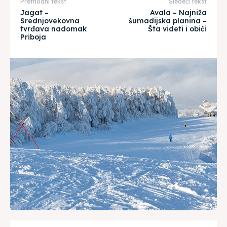
Prethodni tekst
Sledeći tekst
Jagat –
Avala – Najniža
Srednjovekovna
šumadijska planina –
tvrđava nadomak
Šta videti i obići
Priboja