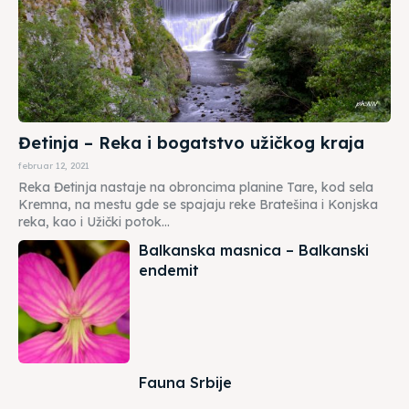
Đetinja – Reka i bogatstvo užičkog kraja
februar 12, 2021
Reka Đetinja nastaje na obroncima planine Tare, kod sela
Kremna, na mestu gde se spajaju reke Bratešina i Konjska
reka, kao i Užički potok...
Balkanska masnica – Balkanski
endemit
Fauna Srbije