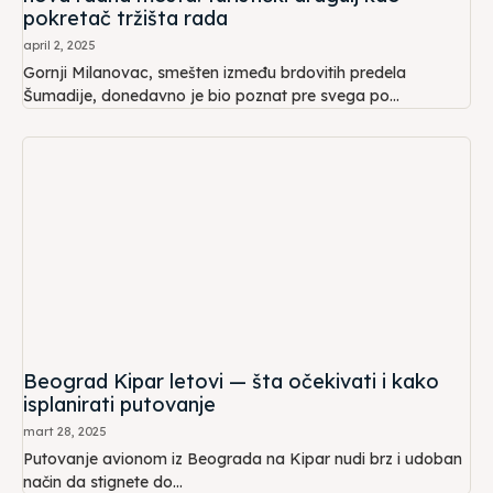
pokretač tržišta rada
april 2, 2025
Gornji Milanovac, smešten između brdovitih predela
Šumadije, donedavno je bio poznat pre svega po...
Beograd Kipar letovi — šta očekivati i kako
isplanirati putovanje
mart 28, 2025
Putovanje avionom iz Beograda na Kipar nudi brz i udoban
način da stignete do...