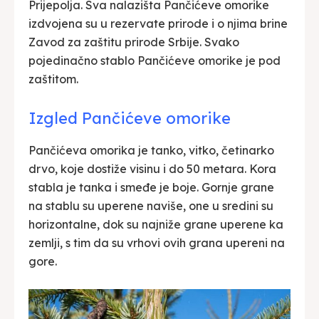
Prijepolja. Sva nalazišta Pančićeve omorike
izdvojena su u rezervate prirode i o njima brine
Zavod za zaštitu prirode Srbije. Svako
pojedinačno stablo Pančićeve omorike je pod
zaštitom.
Izgled Pančićeve omorike
Pančićeva omorika je tanko, vitko, četinarko
drvo, koje dostiže visinu i do 50 metara. Kora
stabla je tanka i smeđe je boje. Gornje grane
na stablu su uperene naviše, one u sredini su
horizontalne, dok su najniže grane uperene ka
zemlji, s tim da su vrhovi ovih grana upereni na
gore.