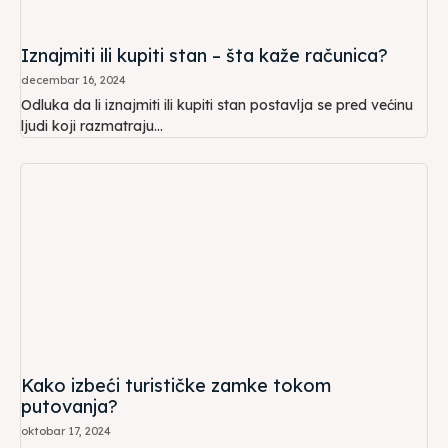
Iznajmiti ili kupiti stan – šta kaže računica?
decembar 16, 2024
Odluka da li iznajmiti ili kupiti stan postavlja se pred većinu
ljudi koji razmatraju...
Kako izbeći turističke zamke tokom
putovanja?
oktobar 17, 2024