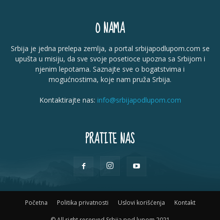
O NAMA
Srbija je jedna prelepa zemlja, a portal srbijapodlupom.com se
upušta u misiju, da sve svoje posetioce upozna sa Srbijom i
njenim lepotama. Saznajte sve o bogatstvima i
mogućnostima, koje nam pruža Srbija.
Kontaktirajte nas:
info@srbijapodlupom.com
PRATITE NAS
Početna
Politika privatnosti
Uslovi korišćenja
Kontakt
© All right reserved Srbija pod lupom 2021