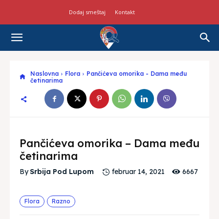
Dodaj smeštaj
Kontakt
Naslovna
Flora
Pančićeva omorika - Dama među
četinarima
Pančićeva omorika – Dama među
četinarima
6667
By
Srbija Pod Lupom
februar 14, 2021
Flora
Razno