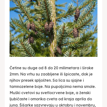
Četine su duge od 8 do 20 milimetara i široke
2mm. Na vrhu su zaobljene ili špicaste, dok je
njihov presek spljošten. Sa lica su sjajne i
tamnozelene boje. Na pupoljcima nema smole.
Muški cvetovi su svetlocrvene boje, a ženski
ljubičaste i omorika cveta od kraja aprila do
juna. Šišarke sazvrevaju u oktobru i novembru,