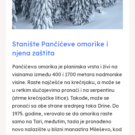
Stanište Pančićeve omorike i
njena zaštita
Pančićeva omorika je planinska vrsta i živi na
visinama između 400 i 1700 metara nadmorske
visine. Raste najčešće na krečnjaku, a može se
u retkim slučajevima pronaći i na serpentinu
(strme krečnjačke litice). Takođe, može se
pronaći sa obe strane srednjeg toka Drine. Do
1975. godine, verovalo se da omorika raste
samo na Tari, međutim, tada je pronađeno
novo nalazište u blizni manastira Mileševo, kod