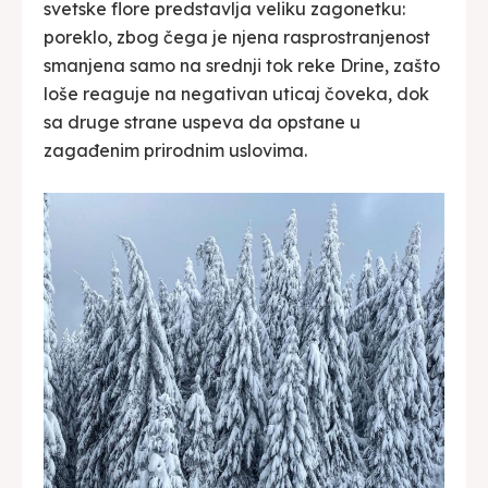
svetske flore predstavlja veliku zagonetku:
poreklo, zbog čega je njena rasprostranjenost
smanjena samo na srednji tok reke Drine, zašto
loše reaguje na negativan uticaj čoveka, dok
sa druge strane uspeva da opstane u
zagađenim prirodnim uslovima.