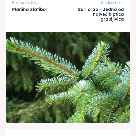
Prethodni tekst
Sledeći tekst
Planina Zlatibor
Suri orao – Jedna od
najvećih ptica
grabljivica