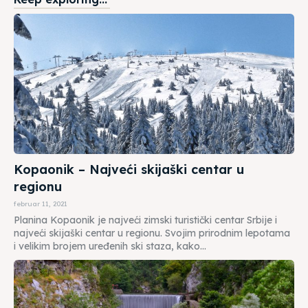
Kopaonik – Najveći skijaški centar u
regionu
februar 11, 2021
Planina Kopaonik je najveći zimski turistički centar Srbije i
najveći skijaški centar u regionu. Svojim prirodnim lepotama
i velikim brojem uređenih ski staza, kako...