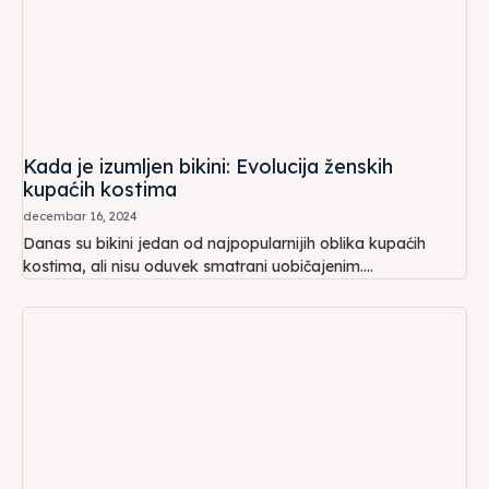
Kada je izumljen bikini: Evolucija ženskih
kupaćih kostima
decembar 16, 2024
Danas su bikini jedan od najpopularnijih oblika kupaćih
kostima, ali nisu oduvek smatrani uobičajenim....