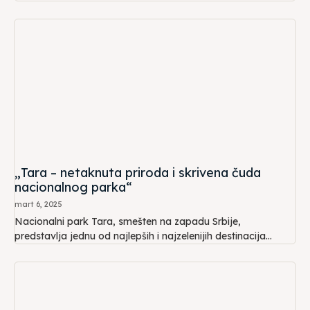
„Tara – netaknuta priroda i skrivena čuda
nacionalnog parka“
mart 6, 2025
Nacionalni park Tara, smešten na zapadu Srbije,
predstavlja jednu od najlepših i najzelenijih destinacija...