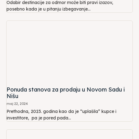
Odabir destinacije za odmor može biti pravi izazov,
posebno kada je u pitanju izbegavanje...
Ponuda stanova za prodaju u Novom Sadu i
Nišu
maj 22, 2024
Prethodna, 2023. godina kao da je “uplašila” kupce i
investitore, pa je pored pada...