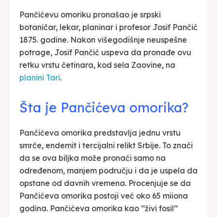
Pančićevu omoriku pronašao je srpski
botaničar, lekar, planinar i profesor Josif Pančić
1875. godine. Nakon višegodišnje neuspešne
potrage, Josif Pančić uspeva da pronađe ovu
retku vrstu četinara, kod sela Zaovine, na
planini Tari
.
Šta je Pančićeva omorika?
Pančićeva omorika predstavlja jednu vrstu
smrče, endemit i tercijalni relikt Srbije. To znači
da se ova biljka može pronaći samo na
određenom, manjem području i da je uspela da
opstane od davnih vremena. Procenjuje se da
Pančićeva omorika postoji već oko 65 miiona
godina. Pančićeva omorika kao ’’živi fosil’’