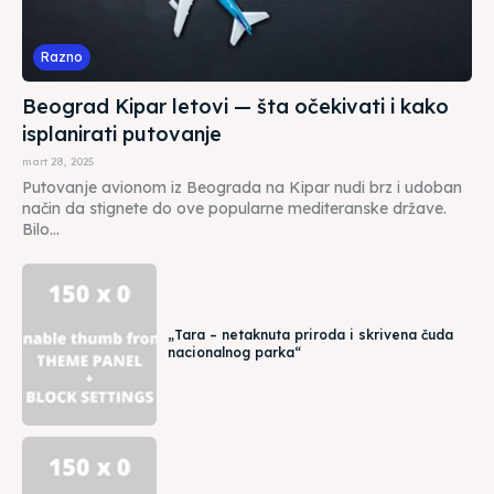
Razno
Beograd Kipar letovi — šta očekivati i kako
isplanirati putovanje
mart 28, 2025
Putovanje avionom iz Beograda na Kipar nudi brz i udoban
način da stignete do ove popularne mediteranske države.
Bilo...
„Tara – netaknuta priroda i skrivena čuda
nacionalnog parka“