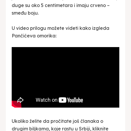
duge su oko 5 centimetara i imaju crveno –
smeđu boju.
U video prilogu možete videti kako izgleda
Pančićeva omorika:
Ukoliko želite da pročitate još članaka o
drugim biljkama, koje rastu u Srbiji, kliknite