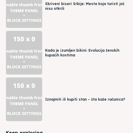
Skriveni biseri Srbije: Mesta koja turisti još
nisu otkrili
Kada je izumljen bikini: Evolucija ženskih
kupaćih kostima
Iznajmiti ili kupiti stan – šta kaže računica?
Keep exploring...