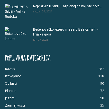
Najviši vrh u Srbiji – Nije onaj na koji ste prvo...
avgust 24, 2021
Bešenovačko jezero ili jezero Beli Kamen –
Fruška gora
jun 27, 2021
POPULARNA KATEGORIJA
Razno
282
Izdvajamo
138
Obilasci
90
Planine
72
Jezera
58
Zanimljivosti
35