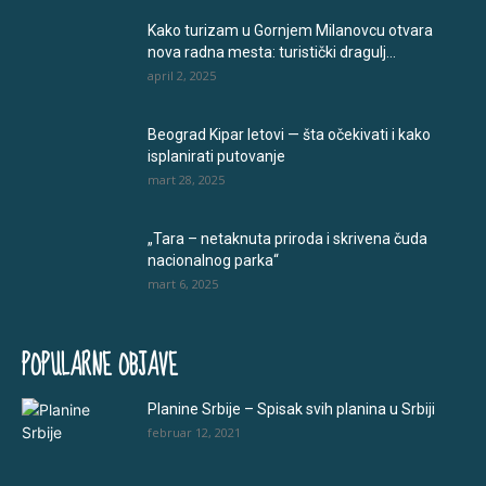
Kako turizam u Gornjem Milanovcu otvara
nova radna mesta: turistički dragulj...
april 2, 2025
Beograd Kipar letovi — šta očekivati i kako
isplanirati putovanje
mart 28, 2025
„Tara – netaknuta priroda i skrivena čuda
nacionalnog parka“
mart 6, 2025
POPULARNE OBJAVE
Planine Srbije – Spisak svih planina u Srbiji
februar 12, 2021