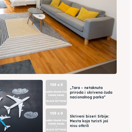
„Tara – netaknuta
priroda i skrivena čuda
nacionalnog parka“
Skriveni biseri Srbije:
Mesta koja turisti još
nisu otkrili