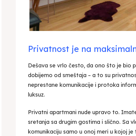
Privatnost je na maksimal
Dešava se vrlo često, da ono što je bio
dobijemo od smeštaja – a to su privatno
neprestane komunikacije i protoka inform
luksuz.
Privatni apartmani nude upravo to. Imate 
sretanja sa drugim gostima i slično. Sa 
komunikaciju samo u onoj meri u kojoj j