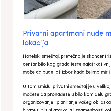
Privatni apartmani nude m
lokacija
Hotelski smeštaj, pretežno je skoncentr
centar bilo kog grada jeste najatrkativni
može da bude loš izbor kada želimo mir i
U tom smislu, privatni smeštaj je u veliko
možete da pronađete u bilo kom delu gr
organizovanje i planiranje vašeg obilas
birate u blizini atarkcija i znamenitosti ko