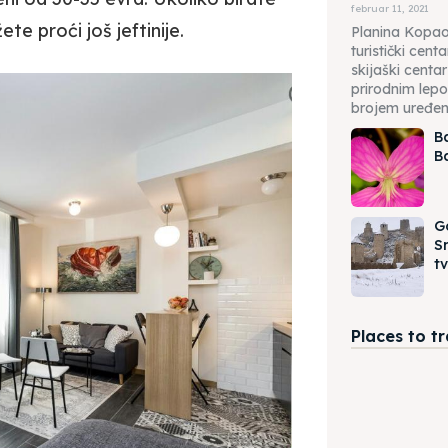
februar 11, 2021
te proći još jeftinije.
Planina Kopaon
turistički centa
skijaški centa
prirodnim lepo
brojem uređeni
B
B
G
S
t
Places to t