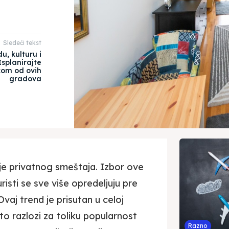
Sledeći tekst
u, kulturu i
splanirajte
om od ovih
gradova
e privatnog smeštaja. Izbor ove
isti se sve više opredeljuju pre
vaj trend je prisutan u celoj
u to razlozi za toliku popularnost
Razno