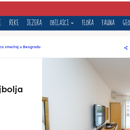
E
REKE
JEZERA
OBILASCI
FLORA
FAUNA
GEO
 za smeštaj u Beogradu
jbolja