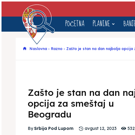
Srbija
POČETNA
PLANINE
BANJ
pod
Naslovna
Razno
Zašto je stan na dan najbolja opcija
Lupom
Zašto je stan na dan na
opcija za smeštaj u
Beogradu
532
By
Srbija Pod Lupom
avgust 12, 2023