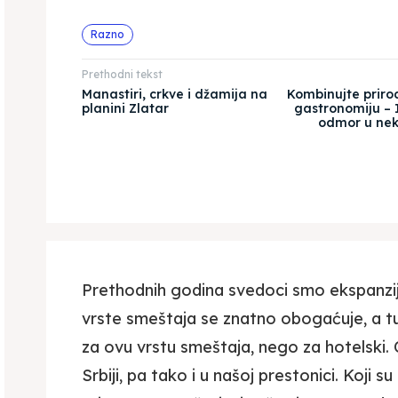
Razno
Prethodni tekst
Manastiri, crkve i džamija na
Kombinujte prirod
planini Zlatar
gastronomiju – I
odmor u nek
Prethodnih godina svedoci smo ekspanzij
vrste smeštaja se znatno obogaćuje, a tur
za ovu vrstu smeštaja, nego za hotelski. O
Srbiji, pa tako i u našoj prestonici. Koji s