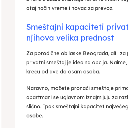
ataj način vreme i novac za prevoz.
Smeštajni kapaciteti priv
njihova velika prednost
Za porodične obilaske Beograda, ali i za
privatni smeštaj je idealna opcija. Naime
kreću od dve do osam osoba.
Naravno, možete pronaći smeštaje primaj
apartmani se uglavnom iznajmljuju za razli
slično. Ipak smeštajni kapacitet najvećeg
osobe.