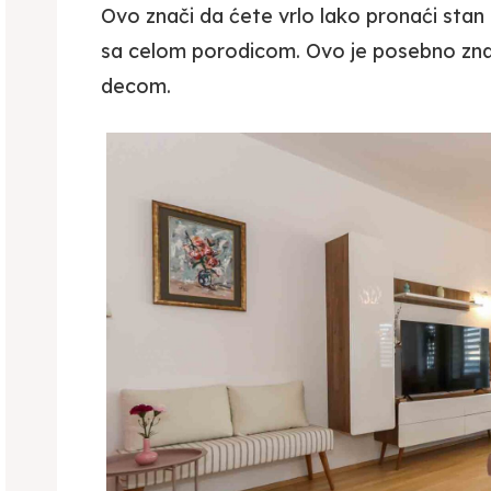
Ovo znači da ćete vrlo lako pronaći sta
sa celom porodicom. Ovo je posebno zn
decom.