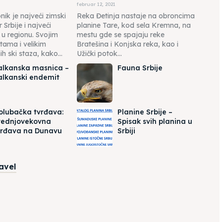
februar 12, 2021
ik je najveći zimski
Reka Đetinja nastaje na obroncima
r Srbije i najveći
planine Tare, kod sela Kremna, na
r u regionu. Svojim
mestu gde se spajaju reke
tama i velikim
Bratešina i Konjska reka, kao i
h ski staza, kako...
Užički potok...
alkanska masnica –
Fauna Srbije
alkanski endemit
olubačka tvrđava:
Planine Srbije –
rednjovekovna
Spisak svih planina u
vrđava na Dunavu
Srbiji
ravel