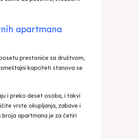
atnih apartmana
 posetu prestonice sa društvom,
, smeštajni kapciteti stanova se
u i preko deset osoba, i takvi
čite vrste okupljanja, zabave i
 broja apartmana je za četiri