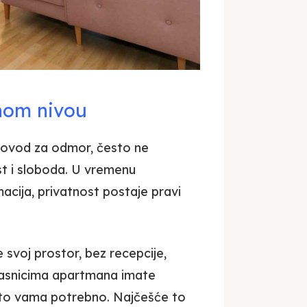
nom nivou
 povod za odmor, često ne
st i sloboda. U vremenu
acija, privatnost postaje pravi
svoj prostor, bez recepcije,
vlasnicima apartmana imate
e to vama potrebno. Najčešće to