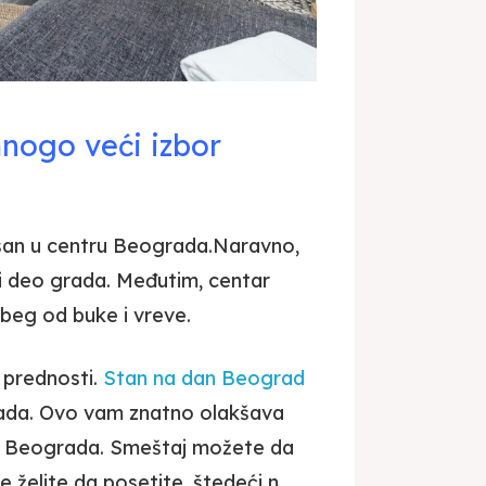
nogo veći izbor
isan u centru Beograda.Naravno,
ji deo grada. Međutim, centar
 beg od buke i vreve.
j prednosti.
Stan na dan Beograd
ada. Ovo vam znatno olakšava
ka Beograda. Smeštaj možete da
je želite da posetite, štedeći n