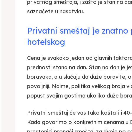
privatnog smeštaja, i zašto je stan na da
saznaćete u nasatvku.
Privatni smeštaj je znatno 
hotelskog
Cena je svakako jedan od glavnih faktora, 
prednosti stana na dan. Stan na dan je jef
boravaka, a u slučaju da duže boravite, 
povoljniji. Naime, politika velikog broja 
popust svojim gostima ukoliko duže bora
Privatni smeštaj će vas tako koštati i 4
Kada govorimo o konkretnim cenama u B
prestonici pronaći smeštaj za dvoje po ce