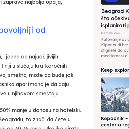
n zapravo najbolja opcija,
Beograd Ki
šta očekiva
isplanirati
povoljniji od
mart 28, 2025
Putovanje av
Kipar nudi brz
stignete do o
i jedna od najuočljivijih
mediteranske d
tiniji u slučaju kratkoročnih
Keep explori
ovaj smeštaj može da bude još
vlasnika apartmana je da daju
ve u njihovom smeštaju.
0-50% manje u donosu na hotelski.
Kopaonik – 
eogradu, to znači da ćete u
centar u re
ni od 30-35 evra. Ukoliko birate