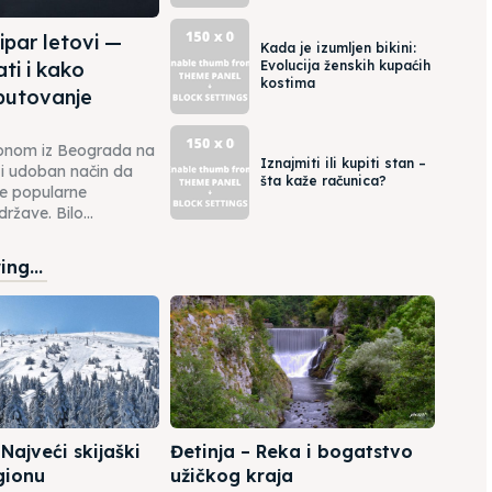
par letovi —
Kada je izumljen bikini:
ti i kako
Evolucija ženskih kupaćih
kostima
 putovanje
ionom iz Beograda na
Iznajmiti ili kupiti stan –
 i udoban način da
šta kaže računica?
ve popularne
ržave. Bilo...
ng...
Najveći skijaški
Đetinja – Reka i bogatstvo
gionu
užičkog kraja