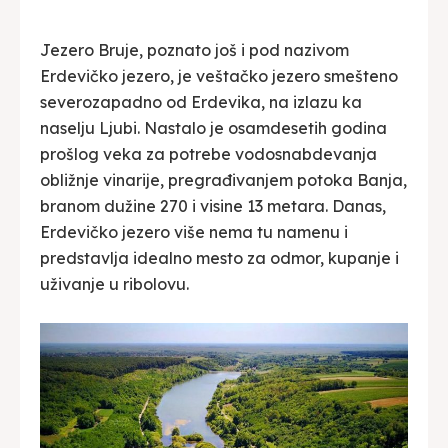
Jezero Bruje, poznato još i pod nazivom
Erdevičko jezero, je veštačko jezero smešteno
severozapadno od Erdevika, na izlazu ka
naselju Ljubi. Nastalo je osamdesetih godina
prošlog veka za potrebe vodosnabdevanja
obližnje vinarije, pregrađivanjem potoka Banja,
branom dužine 270 i visine 13 metara. Danas,
Erdevičko jezero više nema tu namenu i
predstavlja idealno mesto za odmor, kupanje i
uživanje u ribolovu.