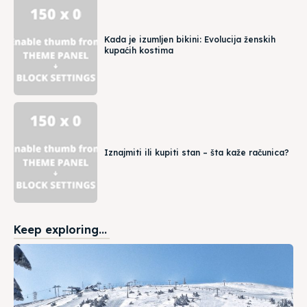
Kada je izumljen bikini: Evolucija ženskih
kupaćih kostima
Iznajmiti ili kupiti stan – šta kaže računica?
Keep exploring...