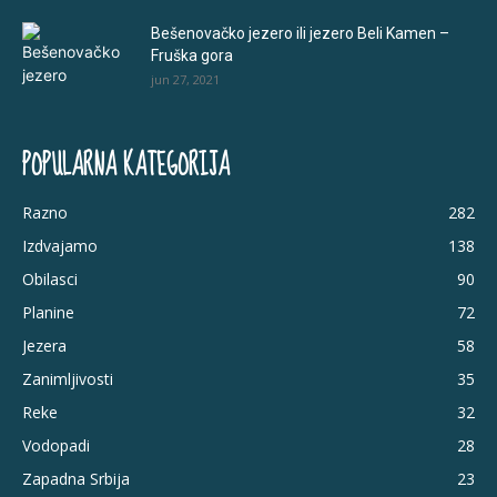
Bešenovačko jezero ili jezero Beli Kamen –
Fruška gora
jun 27, 2021
POPULARNA KATEGORIJA
Razno
282
Izdvajamo
138
Obilasci
90
Planine
72
Jezera
58
Zanimljivosti
35
Reke
32
Vodopadi
28
Zapadna Srbija
23