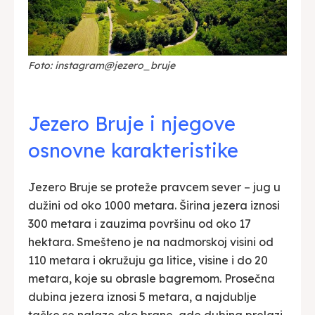
Foto: instagram@jezero_bruje
Jezero Bruje i njegove
osnovne karakteristike
Jezero Bruje se proteže pravcem sever – jug u
dužini od oko 1000 metara. Širina jezera iznosi
300 metara i zauzima površinu od oko 17
hektara. Smešteno je na nadmorskoj visini od
110 metara i okružuju ga litice, visine i do 20
metara, koje su obrasle bagremom. Prosečna
dubina jezera iznosi 5 metara, a najdublje