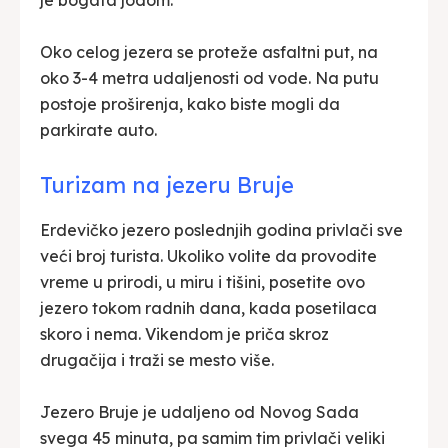
je bogata jodom.
Oko celog jezera se proteže asfaltni put, na
oko 3-4 metra udaljenosti od vode. Na putu
postoje proširenja, kako biste mogli da
parkirate auto.
Turizam na jezeru Bruje
Erdevičko jezero poslednjih godina privlači sve
veći broj turista. Ukoliko volite da provodite
vreme u prirodi, u miru i tišini, posetite ovo
jezero tokom radnih dana, kada posetilaca
skoro i nema. Vikendom je priča skroz
drugačija i traži se mesto više.
Jezero Bruje je udaljeno od Novog Sada
svega 45 minuta, pa samim tim privlači veliki