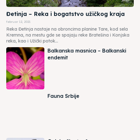
Đetinja – Reka i bogatstvo užičkog kraja
februar 12, 2021
Reka Đetinja nastaje na obroncima planine Tare, kod sela
Kremna, na mestu gde se spajaju reke Bratešina i Konjska
reka, kao i Užički potok...
Balkanska masnica – Balkanski
endemit
Fauna Srbije