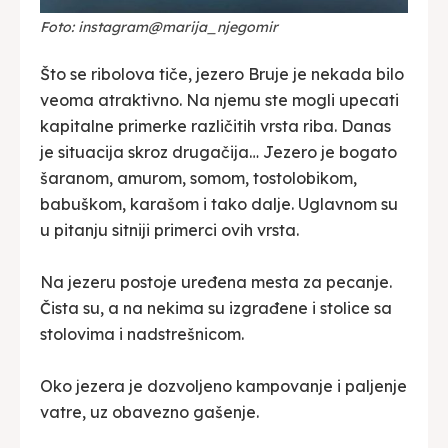
Foto: instagram@marija_njegomir
Što se ribolova tiče, jezero Bruje je nekada bilo
veoma atraktivno. Na njemu ste mogli upecati
kapitalne primerke različitih vrsta riba. Danas
je situacija skroz drugačija… Jezero je bogato
šaranom, amurom, somom, tostolobikom,
babuškom, karašom i tako dalje. Uglavnom su
u pitanju sitniji primerci ovih vrsta.
Na jezeru postoje uređena mesta za pecanje.
Čista su, a na nekima su izgrađene i stolice sa
stolovima i nadstrešnicom.
Oko jezera je dozvoljeno kampovanje i paljenje
vatre, uz obavezno gašenje.