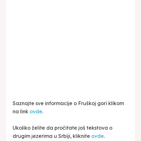
Saznajte sve informacije o Fruškoj gori klikom
na link
ovde
.
Ukoliko želite da pročitate još tekstova o
drugim jezerima u Srbiji, kliknite
ovde
.