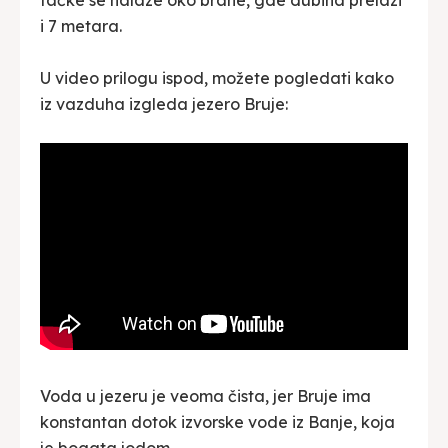
tačke se nalaze oko brane, gde dubina prelazi
i 7 metara.
U video prilogu ispod, možete pogledati kako
iz vazduha izgleda jezero Bruje:
Voda u jezeru je veoma čista, jer Bruje ima
konstantan dotok izvorske vode iz Banje, koja