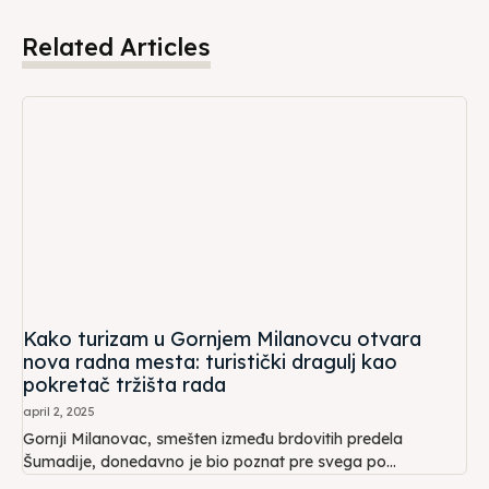
Related Articles
Kako turizam u Gornjem Milanovcu otvara
nova radna mesta: turistički dragulj kao
pokretač tržišta rada
april 2, 2025
Gornji Milanovac, smešten između brdovitih predela
Šumadije, donedavno je bio poznat pre svega po...