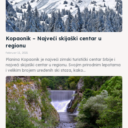
Kopaonik – Najveći skijaški centar u
regionu
februar 11, 2021
Planina Kopaonik je najveći zimski turistički centar Srbije i
najveći skijaški centar u regionu. Svojim prirodnim lepotama
i velikim brojem uređenih ski staza, kako...