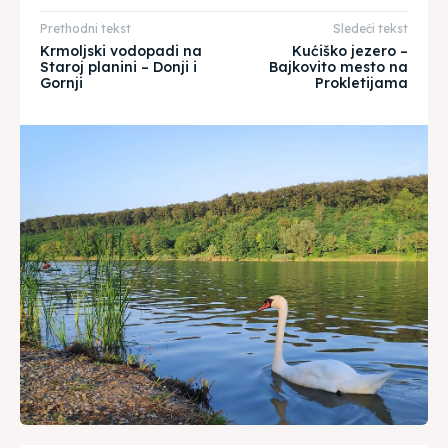
Prethodni tekst
Sledeći tekst
Krmoljski vodopadi na
Kućiško jezero –
Staroj planini – Donji i
Bajkovito mesto na
Gornji
Prokletijama