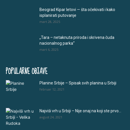
Beograd Kipar letovi — šta očekivati i kako
isplanirati putovanje
mart 28, 2025
„Tara – netaknuta priroda i skrivena čuda
nacionalnog parka“
mart 6, 2025
POPULARNE OBJAVE
Planine Srbije – Spisak svih planina u Srbiji
februar 12, 2021
Najviši vrh u Srbiji – Nije onaj na koji ste prvo...
avgust 24, 2021