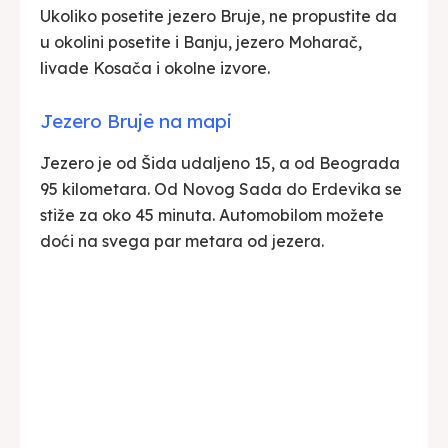
Ukoliko posetite jezero Bruje, ne propustite da
u okolini posetite i Banju, jezero Moharač,
livade Kosača i okolne izvore.
Jezero Bruje na mapi
Jezero je od Šida udaljeno 15, a od Beograda
95 kilometara. Od Novog Sada do Erdevika se
stiže za oko 45 minuta. Automobilom možete
doći na svega par metara od jezera.