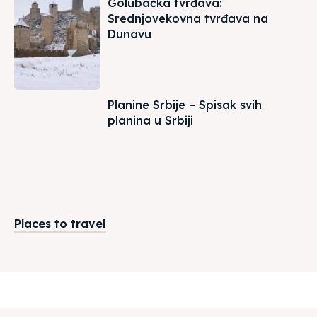
Golubačka tvrđava:
Srednjovekovna tvrđava na
Dunavu
Planine Srbije – Spisak svih
planina u Srbiji
Places to travel