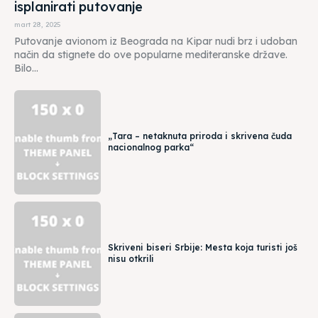
isplanirati putovanje
mart 28, 2025
Putovanje avionom iz Beograda na Kipar nudi brz i udoban
način da stignete do ove popularne mediteranske države.
Bilo...
„Tara – netaknuta priroda i skrivena čuda
nacionalnog parka“
Skriveni biseri Srbije: Mesta koja turisti još
nisu otkrili