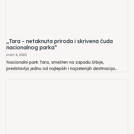
„Tara – netaknuta priroda i skrivena čuda
nacionalnog parka“
mart 6, 2025
Nacionalni park Tara, smešten na zapadu Srbije,
predstavlja jednu od najlepših i najzelenijih destinacija...