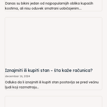
Danas su bikini jedan od najpopularnijih oblika kupaćih
kostima, ali nisu oduvek smatrani uobičajenim....
Iznajmiti ili kupiti stan – šta kaže računica?
decembar 16, 2024
Odluka da li iznajmiti ili kupiti stan postavlja se pred većinu
ljudi koji razmatraju...