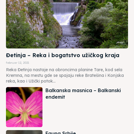
Đetinja – Reka i bogatstvo užičkog kraja
februar 12, 2021
Reka Đetinja nastaje na obroncima planine Tare, kod sela
Kremna, na mestu gde se spajaju reke Bratešina i Konjska
reka, kao i Užički potok...
Balkanska masnica – Balkanski
endemit
Fauna Srbije