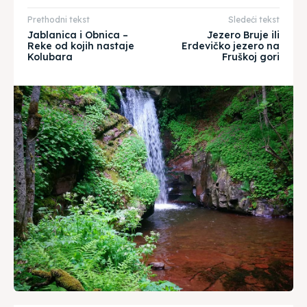
Prethodni tekst
Sledeći tekst
Jablanica i Obnica –
Jezero Bruje ili
Reke od kojih nastaje
Erdevičko jezero na
Kolubara
Fruškoj gori