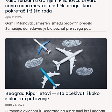
Kako turizam u Gornjem Milanovcu otvara
nova radna mesta: turistički dragulj kao
pokretač tržišta rada
april 2, 2025
Gornji Milanovac, smešten između brdovitih predela
Šumadije, donedavno je bio poznat pre svega po...
Beograd Kipar letovi — šta očekivati i kako
isplanirati putovanje
mart 28, 2025
Putovanje avionom iz Beograda na Kipar nudi brz i udoban