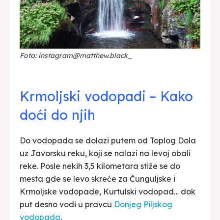
Foto: instagram@matthew.black_
Krmoljski vodopadi – Kako
doći do njih
Do vodopada se dolazi putem od Toplog Dola
uz Javorsku reku, koji se nalazi na levoj obali
reke. Posle nekih 3,5 kilometara stiže se do
mesta gde se levo skreće za Čunguljske i
Krmoljske vodopade, Kurtulski vodopad… dok
put desno vodi u pravcu
Donjeg Piljskog
vodopada
.