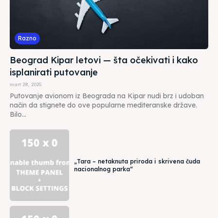
Razno
Beograd Kipar letovi — šta očekivati i kako
isplanirati putovanje
mart 28, 2025
Putovanje avionom iz Beograda na Kipar nudi brz i udoban
način da stignete do ove popularne mediteranske države.
Bilo...
„Tara – netaknuta priroda i skrivena čuda
nacionalnog parka“