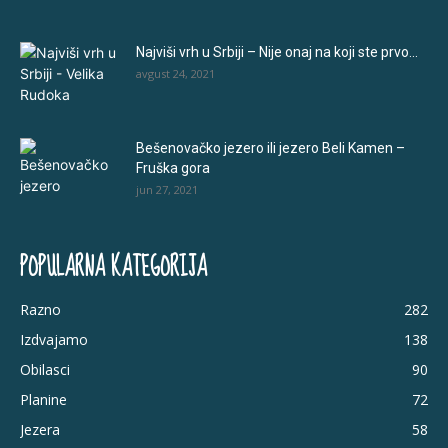
Najviši vrh u Srbiji – Nije onaj na koji ste prvo...
avgust 24, 2021
Bešenovačko jezero ili jezero Beli Kamen –
Fruška gora
jun 27, 2021
POPULARNA KATEGORIJA
Razno
282
Izdvajamo
138
Obilasci
90
Planine
72
Jezera
58