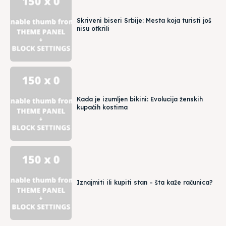
Skriveni biseri Srbije: Mesta koja turisti još
nisu otkrili
Kada je izumljen bikini: Evolucija ženskih
kupaćih kostima
Iznajmiti ili kupiti stan – šta kaže računica?