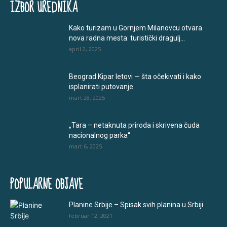
IZBOR UREDNIKA
Kako turizam u Gornjem Milanovcu otvara
nova radna mesta: turistički dragulj...
april 2, 2025
Beograd Kipar letovi — šta očekivati i kako
isplanirati putovanje
mart 28, 2025
„Tara – netaknuta priroda i skrivena čuda
nacionalnog parka“
mart 6, 2025
POPULARNE OBJAVE
Planine Srbije – Spisak svih planina u Srbiji
februar 12, 2021