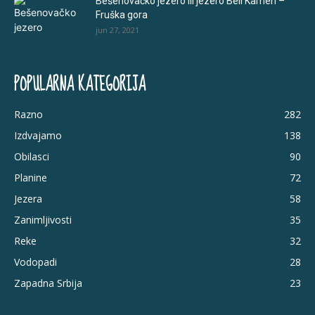
Bešenovačko jezero ili jezero Beli Kamen –
Fruška gora
jun 27, 2021
POPULARNA KATEGORIJA
Razno
282
Izdvajamo
138
Obilasci
90
Planine
72
Jezera
58
Zanimljivosti
35
Reke
32
Vodopadi
28
Zapadna Srbija
23