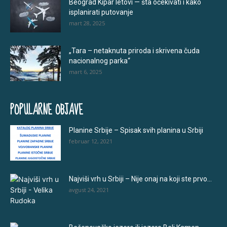
Beograd Kipar letovi — šta očekivati i kako
isplanirati putovanje
mart 28, 2025
„Tara – netaknuta priroda i skrivena čuda
nacionalnog parka“
mart 6, 2025
POPULARNE OBJAVE
Planine Srbije – Spisak svih planina u Srbiji
februar 12, 2021
Najviši vrh u Srbiji – Nije onaj na koji ste prvo...
avgust 24, 2021