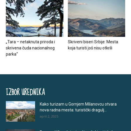
„Tara – netaknuta priroda i
Skriveni biseri Srbije: Mesta
skrivena čuda nacionalnog
koja turisti još nisu otkrili
parka“
IZBOR UREDNIKA
Kako turizam u Gornjem Milanovcu otvara
nova radna mesta: turistički dragulj...
april 2, 2025