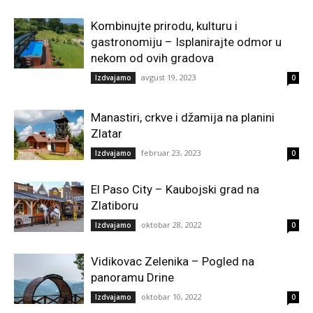
Kombinujte prirodu, kulturu i
gastronomiju – Isplanirajte odmor u
nekom od ovih gradova
avgust 19, 2023
Izdvajamo
0
Manastiri, crkve i džamija na planini
Zlatar
februar 23, 2023
Izdvajamo
0
El Paso City – Kaubojski grad na
Zlatiboru
oktobar 28, 2022
Izdvajamo
0
Vidikovac Zelenika – Pogled na
panoramu Drine
oktobar 10, 2022
Izdvajamo
0