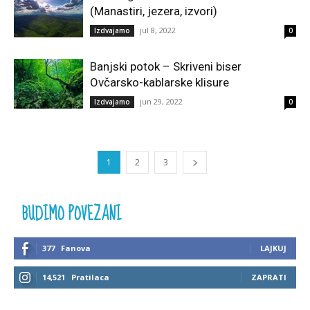
(Manastiri, jezera, izvori)
jul 8, 2022
Izdvajamo
0
Banjski potok – Skriveni biser
Ovčarsko-kablarske klisure
jun 29, 2022
Izdvajamo
0
1
2
3
BUDIMO POVEZANI
377
Fanova
LAJKUJ
14,521
Pratilaca
ZAPRATI