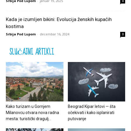
Srbija Pod Lupom
-
januar 19, 2025
0
Kada je izumljen bikini: Evolucija ženskih kupaćih
kostima
Srbija Pod Lupom
-
decembar 16, 2024
0
SLUČAJNI ARTIKLI
Kako turizam u Gornjem
Beograd Kipar letovi — šta
Milanovcu otvara nova radna
očekivati i kako isplanirati
mesta: turistički dragulj...
putovanje