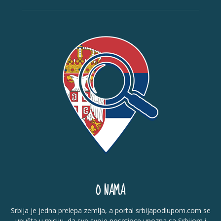
O NAMA
Srbija je jedna prelepa zemlja, a portal srbijapodlupom.com se
upušta u misiju, da sve svoje posetioce upozna sa Srbijom i