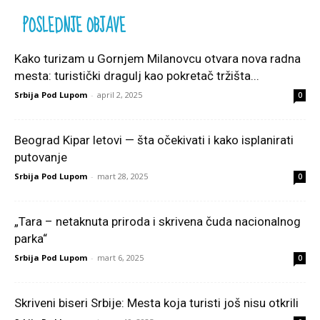
POSLEDNJE OBJAVE
Kako turizam u Gornjem Milanovcu otvara nova radna
mesta: turistički dragulj kao pokretač tržišta...
Srbija Pod Lupom
-
april 2, 2025
0
Beograd Kipar letovi — šta očekivati i kako isplanirati
putovanje
Srbija Pod Lupom
-
mart 28, 2025
0
„Tara – netaknuta priroda i skrivena čuda nacionalnog
parka“
Srbija Pod Lupom
-
mart 6, 2025
0
Skriveni biseri Srbije: Mesta koja turisti još nisu otkrili