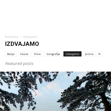
Naslovna
Izdvajamo
IZDVAJAMO
Banje
Fauna
Flora
Geografija
Izdvajamo
Jezera
Featured posts