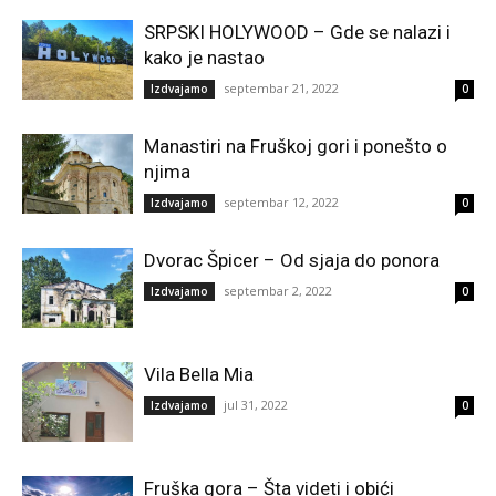
SRPSKI HOLYWOOD – Gde se nalazi i
kako je nastao
septembar 21, 2022
Izdvajamo
0
Manastiri na Fruškoj gori i ponešto o
njima
septembar 12, 2022
Izdvajamo
0
Dvorac Špicer – Od sjaja do ponora
septembar 2, 2022
Izdvajamo
0
Vila Bella Mia
jul 31, 2022
Izdvajamo
0
Fruška gora – Šta videti i obići