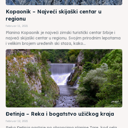
Kopaonik – Najveći skijaški centar u
regionu
februar 11, 2021
Planina Kopaonik je najveći zimski turistički centar Srbije i
najveći skijaški centar u regionu. Svojim prirodnim lepotama
i velikim brojem uređenih ski staza, kako...
Đetinja – Reka i bogatstvo užičkog kraja
februar 12, 2021
Reka Đetinja nastaje na obroncima planine Tare, kod sela