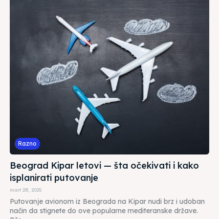
Razno
Beograd Kipar letovi — šta očekivati i kako
isplanirati putovanje
mart 28, 2025
Putovanje avionom iz Beograda na Kipar nudi brz i udoban
način da stignete do ove popularne mediteranske države.