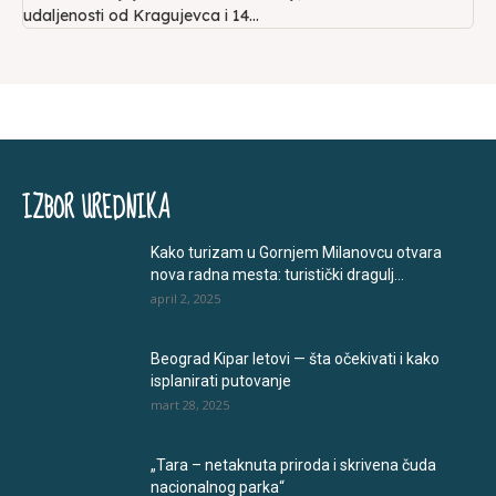
udaljenosti od Kragujevca i 14...
IZBOR UREDNIKA
Kako turizam u Gornjem Milanovcu otvara
nova radna mesta: turistički dragulj...
april 2, 2025
Beograd Kipar letovi — šta očekivati i kako
isplanirati putovanje
mart 28, 2025
„Tara – netaknuta priroda i skrivena čuda
nacionalnog parka“