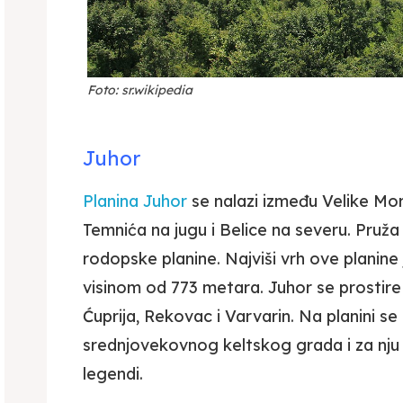
Foto: sr.wikipedia
Juhor
Planina Juhor
se nalazi između Velike Mo
Temnića na jugu i Belice na severu. Pruža
rodopske planine. Najviši vrh ove planin
visinom od 773 metara. Juhor se prostire n
Ćuprija, Rekovac i Varvarin. Na planini se
srednjovekovnog keltskog grada i za nju s
legendi.