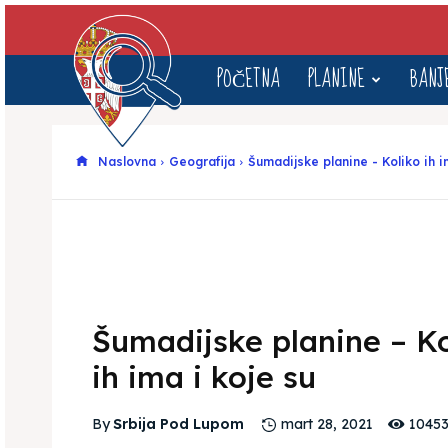
Srbija
POČETNA
PLANINE
BANJ
pod
Naslovna
Geografija
Šumadijske planine - Koliko ih i
Lupom
Šumadijske planine – Ko
ih ima i koje su
1045
By
Srbija Pod Lupom
mart 28, 2021