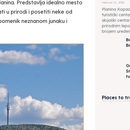
lanina. Predstavlja idealno mesto
februar 11, 2021
Planina Kopaon
i u prirodi i posetiti neke od
turistički centa
skijaški centa
 Spomenik neznanom junaku i
prirodnim lepo
brojem uređeni
B
B
G
S
t
Places to t