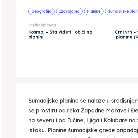
Geografija
Izdvajamo
Planine
Šumadijske plan
Prethodni tekst
Kosmaj – Šta videti i obići na
Crni vrh –
planini
planine (
Šumadijske planine se nalaze u središnjem
se prostiru od reka Zapadne Morave i Đet
na severu i od Dičine, Ljiga i Kolubare n
istoku. Planine šumadijske grede pripada