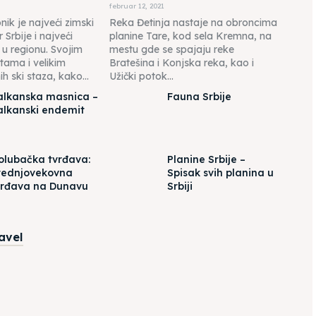
februar 12, 2021
ik je najveći zimski
Reka Đetinja nastaje na obroncima
r Srbije i najveći
planine Tare, kod sela Kremna, na
r u regionu. Svojim
mestu gde se spajaju reke
tama i velikim
Bratešina i Konjska reka, kao i
h ski staza, kako...
Užički potok...
alkanska masnica –
Fauna Srbije
alkanski endemit
olubačka tvrđava:
Planine Srbije –
rednjovekovna
Spisak svih planina u
vrđava na Dunavu
Srbiji
ravel