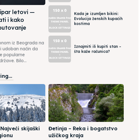
par letovi —
Kada je izumljen bikini:
ti i kako
Evolucija ženskih kupaćih
kostima
 putovanje
ionom iz Beograda na
Iznajmiti ili kupiti stan –
 i udoban način da
šta kaže računica?
ve popularne
ržave. Bilo...
ng...
Najveći skijaški
Đetinja – Reka i bogatstvo
gionu
užičkog kraja