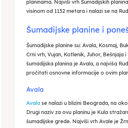
planinama. Najviši vrh Šumadijskih planin
visinom od 1132 metara i nalazi se na Rud
Šumadijske planine i poneš
Šumadijske planine su: Avala, Kosmaj, Buk
Crni vrh, Vujan, Kotlenik, Juhor, Bešnjaja 
šumadijska planina je Avala, a najviša R
pročitati osnovne informacije o ovim pla
Avala
Avala
se nalazi u blizini Beograda, na oko
Drugi naziv za ovu planinu je Kula stražarn
šumadijske grede. Najviši vrh Avale je 