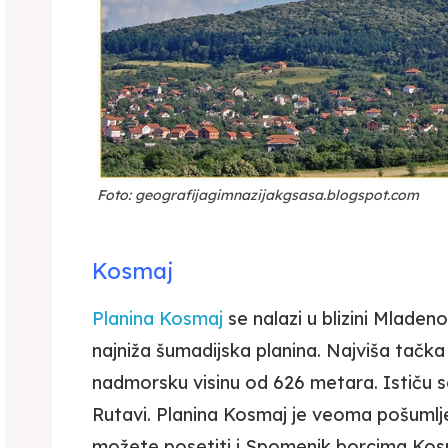
Foto: geografijagimnazijakgsasa.blogspot.com
Kosmaj
Planina Kosmaj
se nalazi u blizini Mladen
najniža šumadijska planina. Najviša tačk
nadmorsku visinu od 626 metara. Ističu se t
Rutavi. Planina Kosmaj je veoma pošumlje
možete posetiti i Spomenik borcima Kos