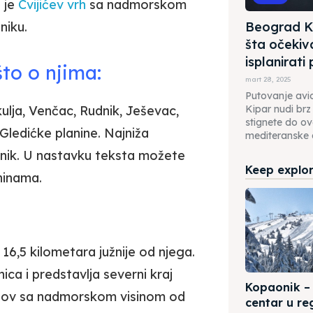
a je
Cvijićev vrh
sa nadmorskom
niku.
Beograd Ki
šta očekiva
isplanirati
to o njima:
mart 28, 2025
Putovanje av
ulja, Venčac, Rudnik, Ješevac,
Kipar nudi brz
stignete do o
i Gledićke planine. Najniža
mediteranske d
udnik. U nastavku teksta možete
Keep explori
ninama.
 16,5 kilometara južnije od njega.
ica i predstavlja severni kraj
Kopaonik – 
Žrnov sa nadmorskom visinom od
centar u re