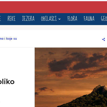
E
REKE
JEZERA
OBILASCI
FLORA
FAUNA
GEO
ma i koje su
liko
3