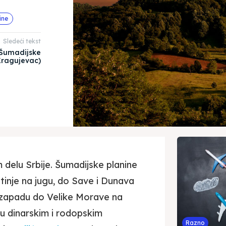
ine
Sledeći tekst
 Šumadijske
Kragujevac)
 delu Srbije. Šumadijske planine
inje na jugu, do Save i Dunava
a zapadu do Velike Morave na
ju dinarskim i rodopskim
Razno